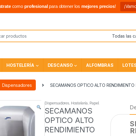
strate
como
profesional
para obtener los
mejores precios
!
¡Vamo
HOSTELERÍA
DESCANSO
ALFOMBRAS
LOTE
Dispensadores
SECAMANOS OPTICO ALTO RENDIMIENTO I
Dispensadores
,
Hostelería
,
Papel
De
SECAMANOS
OPTICO ALTO
S
RENDIMIENTO
R