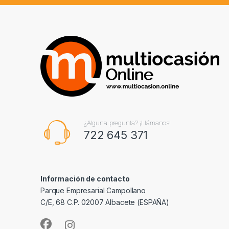
¿Alguna pregunta? ¡Llámanos!
722 645 371
Información de contacto
Parque Empresarial Campollano
C/E, 68 C.P. 02007 Albacete (ESPAÑA)