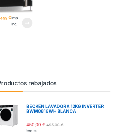
44,99
€
Imp.
Inc.
Productos rebajados
BECKEN LAVADORA 12KG INVERTER
BWM8816WH BLANCA
450,00
€
495,00
€
Imp. Inc.