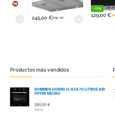
-
11%
129,00
€
1
245,00
€
Imp. Inc.
Productos más vendidos
ROMMER HORNO H-624 70 LITROS AIR
FRYER NEGRO
290,00
€
Imp. Inc.