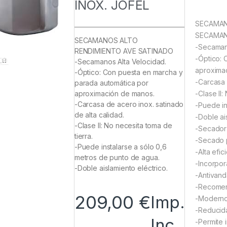
INOX. JOFEL
SECAMAN
SECAMAN
SECAMANOS ALTO
-Secaman
RENDIMIENTO AVE SATINADO
-Óptico: 
-Secamanos Alta Velocidad.
aproxima
-Óptico: Con puesta en marcha y
-Carcasa 
parada automática por
-Clase II:
aproximación de manos.
-Carcasa de acero inox. satinado
-Puede in
de alta calidad.
-Doble ai
-Clase II: No necesita toma de
-Secador 
tierra.
-Secado p
-Puede instalarse a sólo 0,6
-Alta efi
metros de punto de agua.
-Incorpor
-Doble aislamiento eléctrico.
-Antivand
-Recomend
209,00
€
Imp.
-Moderno
-Reducid
Inc.
-Permite 