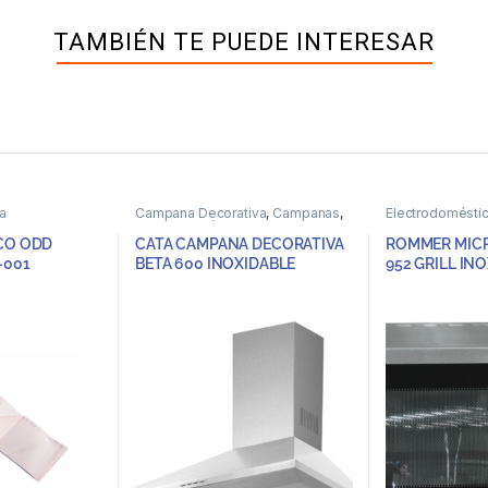
TAMBIÉN TE PUEDE INTERESAR
ia
Campana Decorativa
,
Campanas
,
Electrodomésti
Electrodomésticos
,
Sin categoria
Sobremesa
CO ODD
CATA CAMPANA DECORATIVA
ROMMER MIC
-001
BETA 600 INOXIDABLE
952 GRILL INO