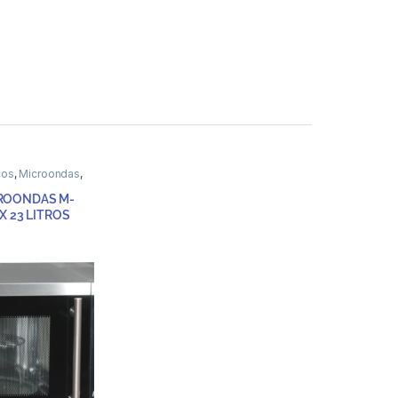
cos
,
Microondas
,
ROONDAS M-
X 23 LITROS