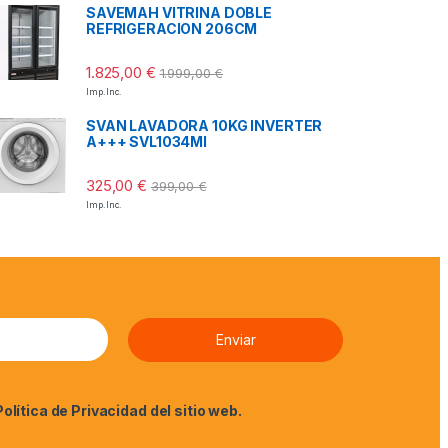
SAVEMAH VITRINA DOBLE
REFRIGERACION 206CM
1.825,00
€
1.999,00
€
Imp. Inc.
SVAN LAVADORA 10KG INVERTER
A+++ SVL1034MI
325,00
€
399,00
€
Imp. Inc.
Política de Privacidad
del sitio web.