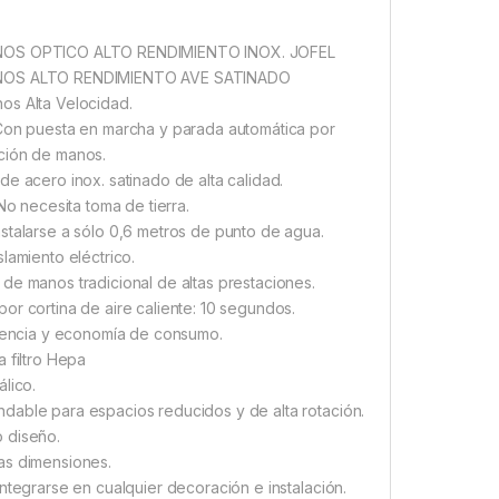
OS OPTICO ALTO RENDIMIENTO INOX. JOFEL
OS ALTO RENDIMIENTO AVE SATINADO
os Alta Velocidad.
Con puesta en marcha y parada automática por
ción de manos.
de acero inox. satinado de alta calidad.
 No necesita toma de tierra.
stalarse a sólo 0,6 metros de punto de agua.
slamiento eléctrico.
de manos tradicional de altas prestaciones.
or cortina de aire caliente: 10 segundos.
ciencia y economía de consumo.
a filtro Hepa
álico.
able para espacios reducidos y de alta rotación.
 diseño.
as dimensiones.
integrarse en cualquier decoración e instalación.