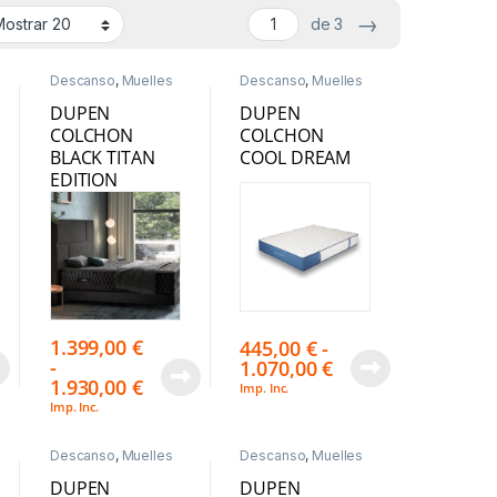
→
de 3
Descanso
,
Muelles
Descanso
,
Muelles
Ensacados
Ensacados
DUPEN
DUPEN
COLCHON
COLCHON
BLACK TITAN
COOL DREAM
EDITION
1.399,00
€
445,00
€
-
-
1.070,00
€
1.930,00
€
Imp. Inc.
Imp. Inc.
Descanso
,
Muelles
Descanso
,
Muelles
Ensacados
Ensacados
DUPEN
DUPEN