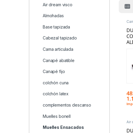
Air dream visco
Almohadas
Cam
De
Base tapizada
Ens
D
CO
Cabezal tapizado
AL
Cama articulada
Canapé abatible
Canapé fijo
colchón cuna
48
colchón latex
1.
Imp.
complementos descanso
Muelles bonell
Air
col
Muelles Ensacados
De
D
Ens