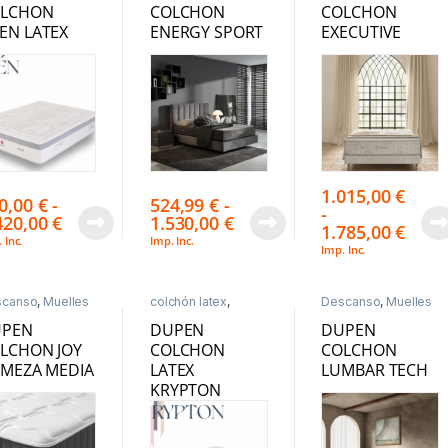
LCHON
COLCHON
COLCHON
EN LATEX
ENERGY SPORT
EXECUTIVE
1.015,00
€
0,00
€
-
524,99
€
-
-
420,00
€
1.530,00
€
1.785,00
€
 Inc.
Imp. Inc.
Imp. Inc.
scanso
,
Muelles
colchón latex
,
Descanso
,
Muelles
acados
Descanso
,
Muelles
Ensacados
Ensacados
UPEN
DUPEN
DUPEN
LCHON JOY
COLCHON
COLCHON
RMEZA MEDIA
LATEX
LUMBAR TECH
KRYPTON