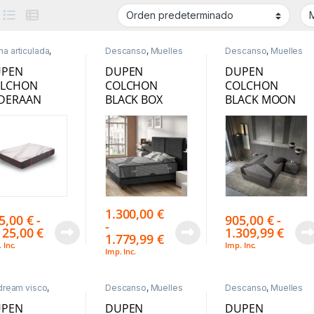
a articulada
,
Descanso
,
Muelles
Descanso
,
Muelles
scanso
,
Muelles
Ensacados
Ensacados
acados
UPEN
DUPEN
DUPEN
LCHON
COLCHON
COLCHON
DERAAN
BLACK BOX
BLACK MOON
1.300,00
€
5,00
€
-
905,00
€
-
-
125,00
€
1.309,99
€
1.779,99
€
 Inc.
Imp. Inc.
Imp. Inc.
 dream visco
,
Descanso
,
Muelles
Descanso
,
Muelles
chón latex
,
Ensacados
Ensacados
scanso
,
Muelles
UPEN
DUPEN
DUPEN
acados