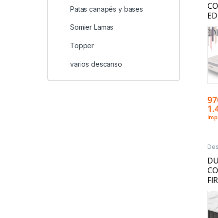
CO
Patas canapés y bases
ED
Somier Lamas
Topper
varios descanso
97
1.
Imp.
De
Ens
D
CO
FI