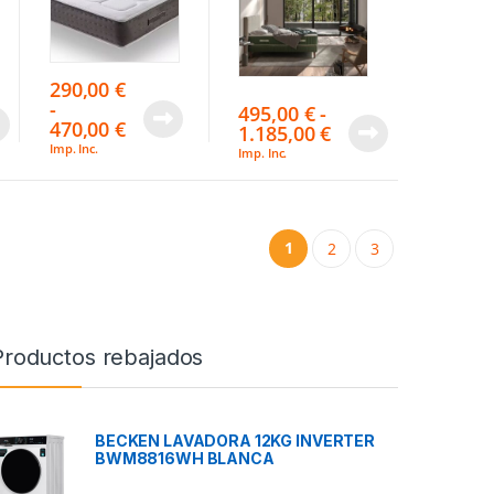
290,00
€
-
495,00
€
-
470,00
€
1.185,00
€
Imp. Inc.
Imp. Inc.
1
2
3
Productos rebajados
BECKEN LAVADORA 12KG INVERTER
BWM8816WH BLANCA