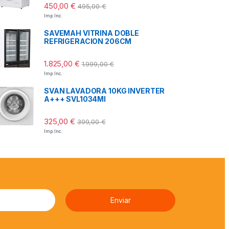
450,00
€
495,00
€
Imp. Inc.
SAVEMAH VITRINA DOBLE
REFRIGERACION 206CM
1.825,00
€
1.999,00
€
Imp. Inc.
SVAN LAVADORA 10KG INVERTER
A+++ SVL1034MI
325,00
€
399,00
€
Imp. Inc.