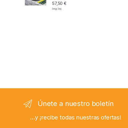
57,50
€
Imp. Inc.
Únete a nuestro boletín
...y ¡recibe todas nuestras ofertas!