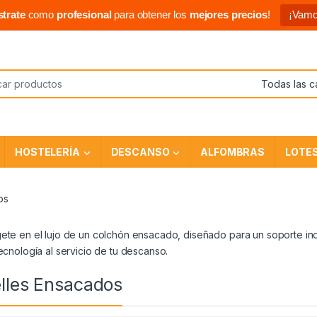
strate
como
profesional
para obtener los
mejores precios
!
¡Vamo
HOSTELERÍA
DESCANSO
ALFOMBRAS
LOTE
os
te en el lujo de un colchón ensacado, diseñado para un soporte indi
ecnología al servicio de tu descanso.
lles Ensacados