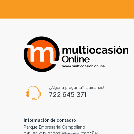
¿Alguna pregunta? ¡Llámanos!
722 645 371
Información de contacto
Parque Empresarial Campollano
C/E, 68 C.P. 02007 Albacete (ESPAÑA)