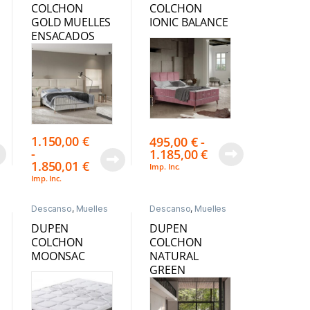
COLCHON
COLCHON
GOLD MUELLES
IONIC BALANCE
ENSACADOS
1.150,00
€
495,00
€
-
-
1.185,00
€
1.850,01
€
Imp. Inc.
Imp. Inc.
Descanso
,
Muelles
Descanso
,
Muelles
Ensacados
Ensacados
DUPEN
DUPEN
COLCHON
COLCHON
MOONSAC
NATURAL
GREEN