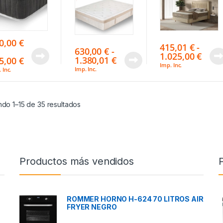
0,00
€
415,01
€
-
630,00
€
-
1.025,00
€
1.380,01
€
5,00
€
Imp. Inc.
Imp. Inc.
 Inc.
do 1–15 de 35 resultados
Productos más vendidos
ROMMER HORNO H-624 70 LITROS AIR
FRYER NEGRO