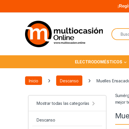
¡
Regí
ELECTRODOMÉSTICOS
Inicio
Descanso
Muelles Ensacad
Sumérge
mejor t
Mostrar todas las categorías
Mue
Descanso