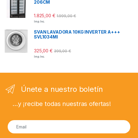
206CM
1.825,00
€
1.999,00
€
Imp. Inc.
SVAN LAVADORA 10KG INVERTER A+++
SVL1034MI
325,00
€
399,00
€
Imp. Inc.
Únete a nuestro boletín
...y ¡recibe todas nuestras ofertas!