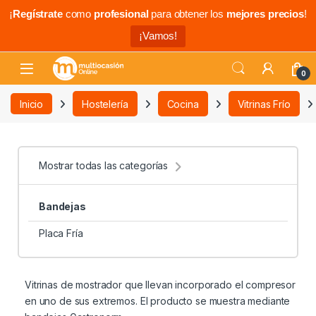
¡
Regístrate
como
profesional
para obtener los
mejores precios
!
¡Vamos!
0
Inicio
Hostelería
Cocina
Vitrinas Frío
Mostrar todas las categorías
Bandejas
Placa Fría
Vitrinas de mostrador que llevan incorporado el compresor
en uno de sus extremos. El producto se muestra mediante