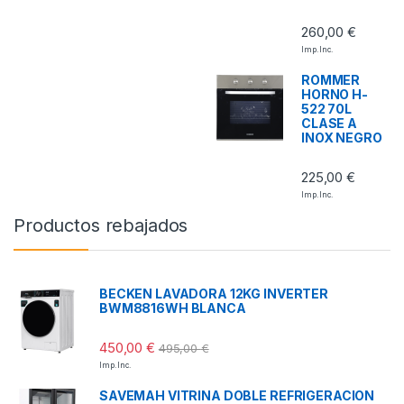
260,00
€
Imp. Inc.
ROMMER
HORNO H-
522 70L
CLASE A
INOX NEGRO
225,00
€
Imp. Inc.
Productos rebajados
BECKEN LAVADORA 12KG INVERTER
BWM8816WH BLANCA
450,00
€
495,00
€
Imp. Inc.
SAVEMAH VITRINA DOBLE REFRIGERACION