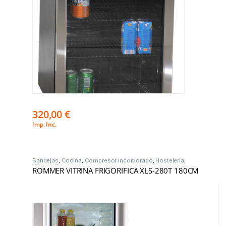
320,00
€
Imp. Inc.
Bandejas
,
Cocina
,
Compresor Incorporado
,
Hostelería
,
Vitrinas Frío
ROMMER VITRINA FRIGORIFICA XLS-280T 180CM