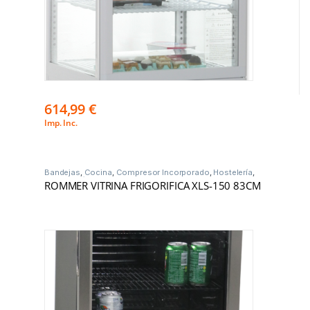
614,99
€
Imp. Inc.
Bandejas
,
Cocina
,
Compresor Incorporado
,
Hostelería
,
Vitrinas Frío
ROMMER VITRINA FRIGORIFICA XLS-150 83CM