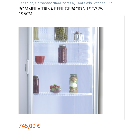
Bandejas
,
Compresor Incorporado
,
Hostelería
,
Vitrinas Frío
ROMMER VITRINA REFRIGERACION LSC-375
195CM
745,00
€