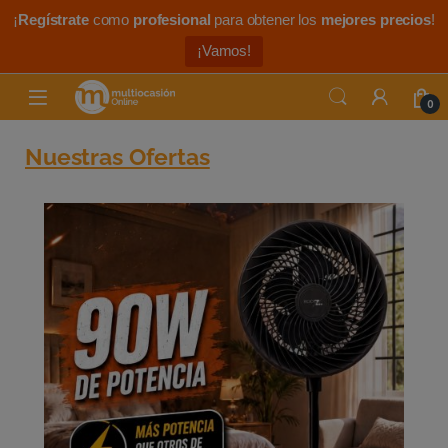
modal-check
¡
Regístrate
como
profesional
para obtener los
mejores precios
!
¡Vamos!
0
Nuestras Ofertas