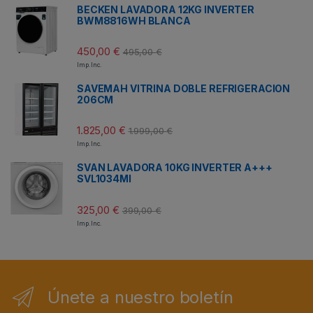
BECKEN LAVADORA 12KG INVERTER
BWM8816WH BLANCA
450,00
€
495,00
€
Imp. Inc.
SAVEMAH VITRINA DOBLE REFRIGERACION
206CM
1.825,00
€
1.999,00
€
Imp. Inc.
SVAN LAVADORA 10KG INVERTER A+++
SVL1034MI
325,00
€
399,00
€
Imp. Inc.
Únete a nuestro boletín