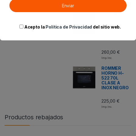
Imp. Inc.
ROMMER
HORNO H-
524 70
Acepto la
Política de Privacidad
del sitio web.
LITROS AIR
FRYER
NEGRO
260,00
€
Imp. Inc.
ROMMER
HORNO H-
522 70L
CLASE A
INOX NEGRO
225,00
€
Imp. Inc.
Productos rebajados