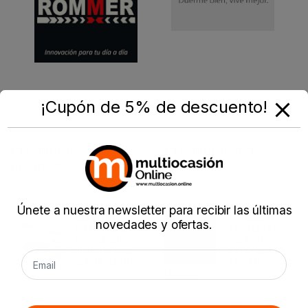
¡Cupón de 5% de descuento!
Productos
Productos más
destacados
vendidos
Únete a nuestra newsletter para recibir las últimas
MANTEL
ROMMER
novedades y ofertas.
PAPEL BUEN
HORNO H-
PROVECHO
624 70
100x100cm
LITROS AIR
CAJA 400UD
FRYER
NEGRO
57,50
€
290,00
€
Imp. Inc.