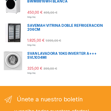
BWM8816WH BLANCA
450,00
€
495,00
€
Imp. Inc.
SAVEMAH VITRINA DOBLE REFRIGERACION
206CM
1.825,00
€
1.999,00
€
Imp. Inc.
SVAN LAVADORA 10KG INVERTER A+++
SVL1034MI
325,00
€
399,00
€
Imp. Inc.
Únete a nuestro boletín