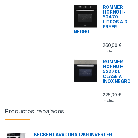
ROMMER
HORNO H-
524 70
LITROS AIR
FRYER
NEGRO
260,00
€
Imp. Inc.
ROMMER
HORNO H-
522 70L
CLASE A
INOX NEGRO
225,00
€
Imp. Inc.
Productos rebajados
BECKEN LAVADORA 12KG INVERTER