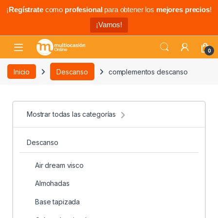
¡
Regístrate
como
profesional
para obtener los
mejores precios
!
¡Vamos!
0
Inicio
Descanso
complementos descanso
Mostrar todas las categorías
Descanso
Air dream visco
Almohadas
Base tapizada