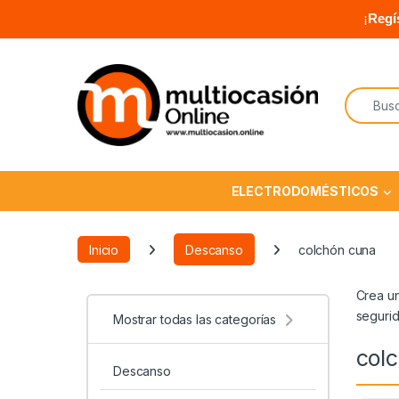
¡
Regí
ELECTRODOMÉSTICOS
Inicio
Descanso
colchón cuna
Crea un
segurid
Mostrar todas las categorías
col
Descanso