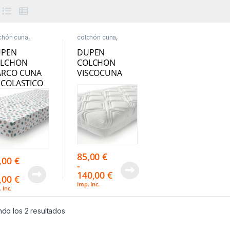
chón cuna
,
colchón cuna
,
scanso
Descanso
UPEN
DUPEN
LCHON
COLCHON
RCO CUNA
VISCOCUNA
SCOLASTICO
85,00
€
,00
€
-
140,00
€
,00
€
Imp. Inc.
 Inc.
do los 2 resultados