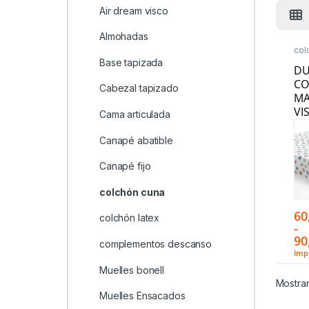
Air dream visco
Almohadas
col
De
Base tapizada
D
CO
Cabezal tapizado
MA
VI
Cama articulada
Canapé abatible
Canapé fijo
colchón cuna
60
colchón latex
-
90
complementos descanso
Imp.
Muelles bonell
Mostran
Muelles Ensacados