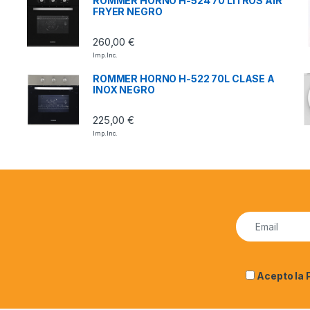
ROMMER HORNO H-524 70 LITROS AIR
FRYER NEGRO
260,00
€
Imp. Inc.
ROMMER HORNO H-522 70L CLASE A
INOX NEGRO
225,00
€
Imp. Inc.
Acepto la