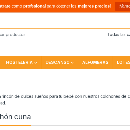
strate
como
profesional
para obtener los
mejores precios
!
¡Vamo
HOSTELERÍA
DESCANSO
ALFOMBRAS
LOTE
 rincón de dulces sueños para tu bebé con nuestros colchones de cu
ad.
chón cuna