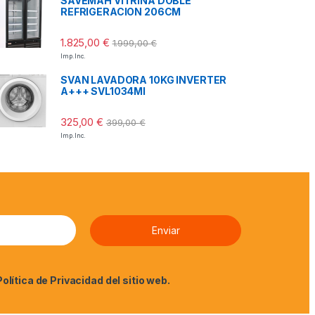
SAVEMAH VITRINA DOBLE
REFRIGERACION 206CM
1.825,00
€
1.999,00
€
Imp. Inc.
SVAN LAVADORA 10KG INVERTER
A+++ SVL1034MI
325,00
€
399,00
€
Imp. Inc.
Política de Privacidad
del sitio web.