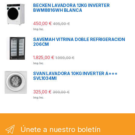
BECKEN LAVADORA 12KG INVERTER
BWM8816WH BLANCA
450,00
€
495,00
€
Imp. Inc.
SAVEMAH VITRINA DOBLE REFRIGERACION
206CM
1.825,00
€
1.999,00
€
Imp. Inc.
SVAN LAVADORA 10KG INVERTER A+++
SVL1034MI
325,00
€
399,00
€
Imp. Inc.
Únete a nuestro boletín