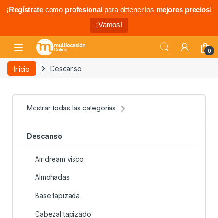
¡
Regístrate
como
profesional
para obtener los
mejores precios
!
¡Vamos!
0
Inicio
Descanso
Mostrar todas las categorías
Descanso
Air dream visco
Almohadas
Base tapizada
Cabezal tapizado