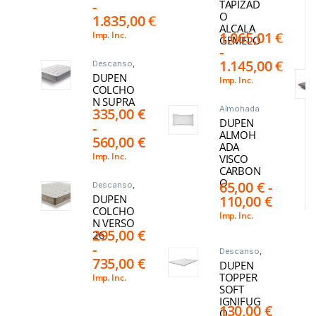
-
TAPIZAD
O
1.835,00
€
ALCALA
1.065,01
€
Imp. Inc.
GEMELO
-
1.145,00
€
Descanso
,
Muelles
DUPEN
Ensacado
Imp. Inc.
s
COLCHO
N SUPRA
Almohada
335,00
€
s
,
DUPEN
-
Descanso
ALMOH
560,00
€
ADA
Imp. Inc.
VISCO
CARBON
O
65,00
€
-
Descanso
,
Muelles
DUPEN
110,00
€
Ensacado
s
COLCHO
Imp. Inc.
N VERSO
295,00
€
26
-
Descanso
,
735,00
€
Topper
DUPEN
TOPPER
Imp. Inc.
SOFT
IGNIFUG
130,00
€
O