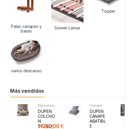
Topper
Patas canapés y
Somier Lamas
bases
varios descanso
Más vendidos
Descanso
,
Canapé
Muelles
abatible
,
DUPEN
DUPEN
Ensacado
Descanso
s
COLCHO
CANAPE
N
ABATIBL
1.025,00
€
SYDNEY
E