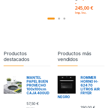
-
245,00
€
Imp. Inc.
Productos
Productos más
destacados
vendidos
MANTEL
ROMMER
PAPEL BUEN
HORNO H-
PROVECHO
624 70
100x100cm
LITROS AIR
CAJA 400UD
FRYER
NEGRO
57,50
€
290,00
€