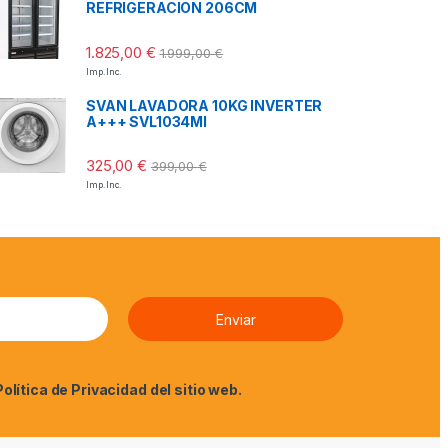
REFRIGERACION 206CM
1.825,00
€
1.999,00
€
Imp. Inc.
SVAN LAVADORA 10KG INVERTER
A+++ SVL1034MI
325,00
€
399,00
€
Imp. Inc.
Política de Privacidad
del sitio web.