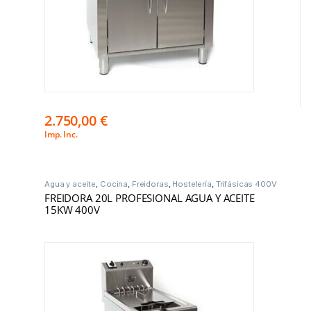
2.750,00
€
Imp. Inc.
Agua y aceite
,
Cocina
,
Freidoras
,
Hostelería
,
Trifásicas 400V
FREIDORA 20L PROFESIONAL AGUA Y ACEITE
15KW 400V