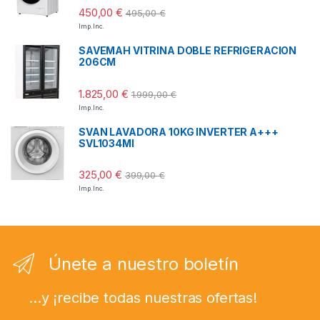
450,00
€
495,00
€
Imp. Inc.
SAVEMAH VITRINA DOBLE REFRIGERACION
206CM
1.825,00
€
1.999,00
€
Imp. Inc.
SVAN LAVADORA 10KG INVERTER A+++
SVL1034MI
325,00
€
399,00
€
Imp. Inc.
Únete a nuestro boletín
...y ¡recibe todas nuestras ofertas!