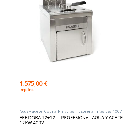
1.575,00
€
Imp. Inc.
Agua y aceite
,
Cocina
,
Freidoras
,
Hostelería
,
Trifásicas 400V
FREIDORA 12+12 L. PROFESIONAL AGUA Y ACEITE
12KW 400V