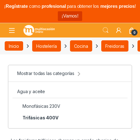
¡
Regístrate
como
profesional
para obtener los
mejores precios
!
¡Vamos!
0
Inicio
Hostelería
Cocina
Freidoras
Mostrar todas las categorías
Agua y aceite
Monofásicas 230V
Trifásicas 400V