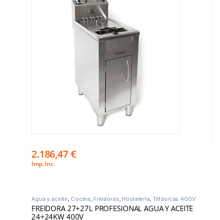
2.186,47
€
Imp. Inc.
Agua y aceite
,
Cocina
,
Freidoras
,
Hostelería
,
Trifásicas 400V
FREIDORA 27+27L PROFESIONAL AGUA Y ACEITE
24+24KW 400V