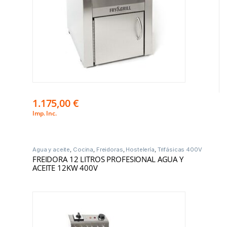
1.175,00
€
Imp. Inc.
Agua y aceite
,
Cocina
,
Freidoras
,
Hostelería
,
Trifásicas 400V
FREIDORA 12 LITROS PROFESIONAL AGUA Y
ACEITE 12KW 400V