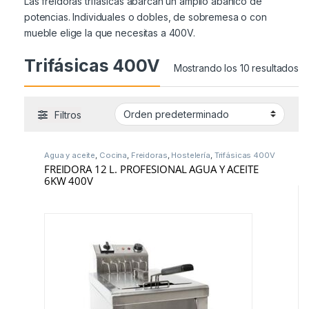
Las freidoras trifásicas abarcan un amplio abanico de
potencias. Individuales o dobles, de sobremesa o con
mueble elige la que necesitas a 400V.
Trifásicas 400V
Mostrando los 10 resultados
Filtros
Agua y aceite
,
Cocina
,
Freidoras
,
Hostelería
,
Trifásicas 400V
FREIDORA 12 L. PROFESIONAL AGUA Y ACEITE
6KW 400V