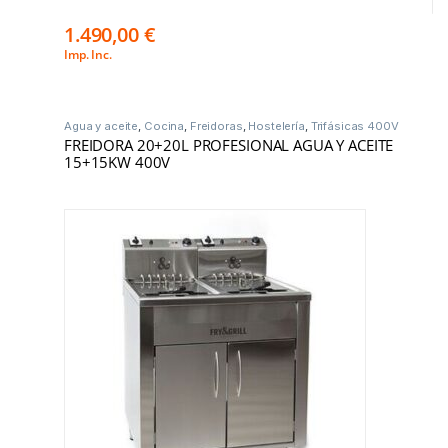
1.490,00
€
Imp. Inc.
Agua y aceite
,
Cocina
,
Freidoras
,
Hostelería
,
Trifásicas 400V
FREIDORA 20+20L PROFESIONAL AGUA Y ACEITE
15+15KW 400V