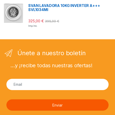
SVAN LAVADORA 10KG INVERTER A+++
SVL1034MI
325,00
€
399,00
€
Imp. Inc.
Únete a nuestro boletín
...y ¡recibe todas nuestras ofertas!