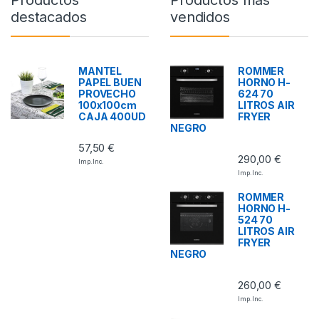
destacados
vendidos
MANTEL
ROMMER
PAPEL BUEN
HORNO H-
PROVECHO
624 70
100x100cm
LITROS AIR
CAJA 400UD
FRYER
NEGRO
57,50
€
290,00
€
Imp. Inc.
Imp. Inc.
ROMMER
HORNO H-
524 70
LITROS AIR
FRYER
NEGRO
260,00
€
Imp. Inc.