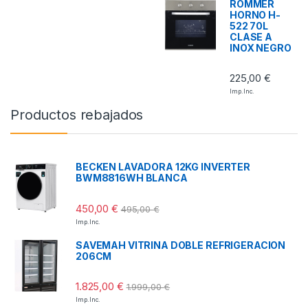
ROMMER
HORNO H-
522 70L
CLASE A
INOX NEGRO
225,00
€
Imp. Inc.
Productos rebajados
BECKEN LAVADORA 12KG INVERTER
BWM8816WH BLANCA
450,00
€
495,00
€
Imp. Inc.
SAVEMAH VITRINA DOBLE REFRIGERACION
206CM
1.825,00
€
1.999,00
€
Imp. Inc.