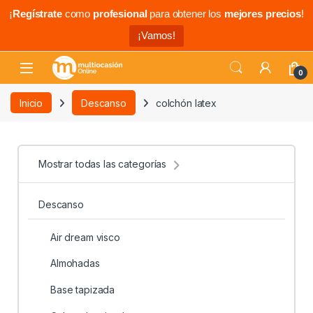
¡
Regístrate
como
profesional
para obtener los
mejores precios
!
¡Vamos!
0
Inicio
Descanso
colchón latex
Mostrar todas las categorías
Descanso
Air dream visco
Almohadas
Base tapizada