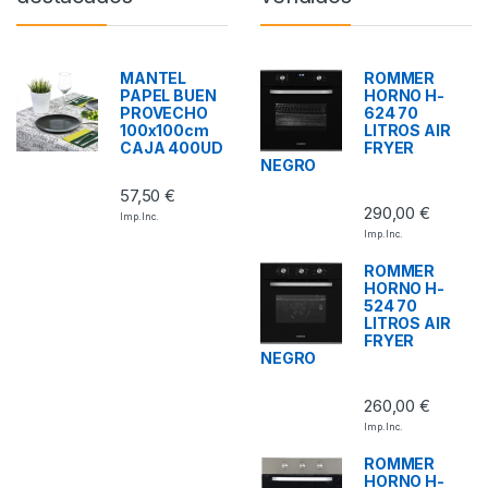
MANTEL
ROMMER
PAPEL BUEN
HORNO H-
PROVECHO
624 70
100x100cm
LITROS AIR
CAJA 400UD
FRYER
NEGRO
57,50
€
290,00
€
Imp. Inc.
Imp. Inc.
ROMMER
HORNO H-
524 70
LITROS AIR
FRYER
NEGRO
260,00
€
Imp. Inc.
ROMMER
HORNO H-