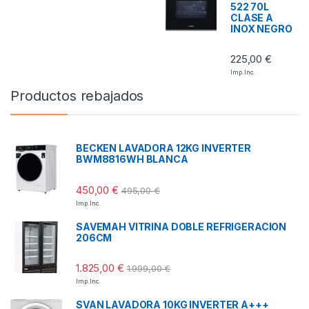
522 70L
CLASE A
INOX NEGRO
225,00
€
Imp. Inc.
Productos rebajados
BECKEN LAVADORA 12KG INVERTER
BWM8816WH BLANCA
450,00
€
495,00
€
Imp. Inc.
SAVEMAH VITRINA DOBLE REFRIGERACION
206CM
1.825,00
€
1.999,00
€
Imp. Inc.
SVAN LAVADORA 10KG INVERTER A+++