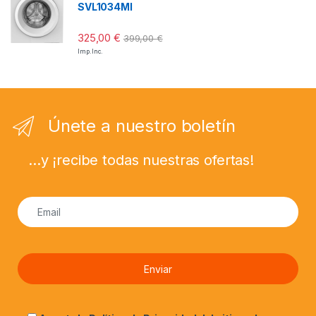
SVL1034MI
325,00
€
399,00
€
Imp. Inc.
Únete a nuestro boletín
...y ¡recibe todas nuestras ofertas!