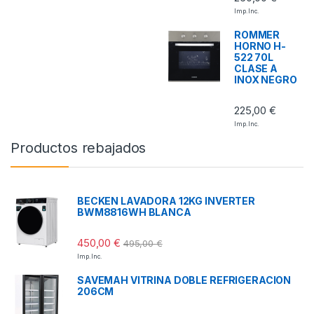
Imp. Inc.
ROMMER
HORNO H-
522 70L
CLASE A
INOX NEGRO
225,00
€
Imp. Inc.
Productos rebajados
BECKEN LAVADORA 12KG INVERTER
BWM8816WH BLANCA
450,00
€
495,00
€
Imp. Inc.
SAVEMAH VITRINA DOBLE REFRIGERACION
206CM