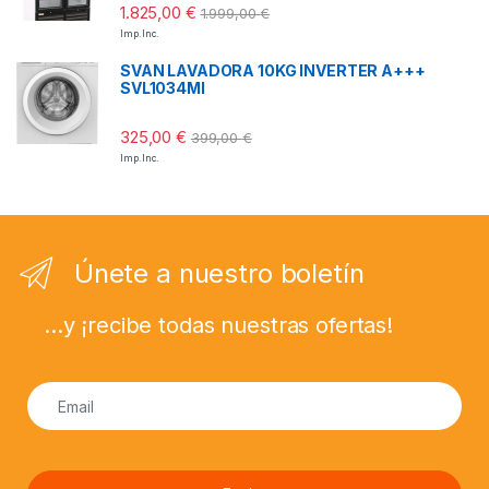
1.825,00
€
1.999,00
€
Imp. Inc.
SVAN LAVADORA 10KG INVERTER A+++
SVL1034MI
325,00
€
399,00
€
Imp. Inc.
Únete a nuestro boletín
...y ¡recibe todas nuestras ofertas!