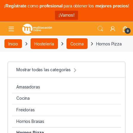
¡
Regístrate
como
profesional
para obtener los
mejores precios
!
¡Vamos!
0
Inicio
Hostelería
Cocina
Hornos Pizza
Mostrar todas las categorías
Amasadoras
Cocina
Freidoras
Hornos Brasas
Hornos Pizza