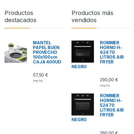
Productos
Productos más
destacados
vendidos
MANTEL
ROMMER
PAPEL BUEN
HORNO H-
PROVECHO
624 70
100x100cm
LITROS AIR
CAJA 400UD
FRYER
NEGRO
57,50
€
290,00
€
Imp. Inc.
Imp. Inc.
ROMMER
HORNO H-
524 70
LITROS AIR
FRYER
NEGRO
260,00
€