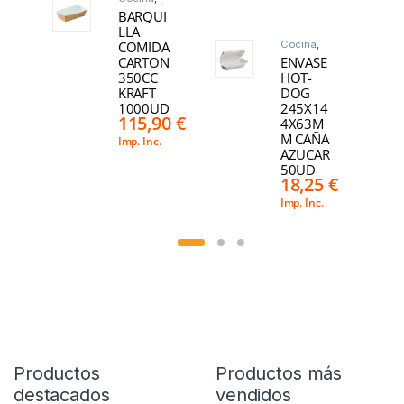
Hostelería
,
BARQUI
Menaje
,
Para llevar
LLA
COMIDA
Cocina
,
Hostelería
,
CARTON
ENVASE
Menaje
,
Para llevar
350CC
HOT-
KRAFT
DOG
1000UD
245X14
115,90
€
4X63M
M CAÑA
Imp. Inc.
AZUCAR
50UD
18,25
€
Imp. Inc.
Productos
Productos más
destacados
vendidos