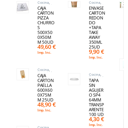
Cocina
,
Cocina
,
Hostelería
,
Hostelería
,
CAJA
ENVASE
Menaje
,
Menaje
,
Para llevar
Para llevar
CARTON
CARTON
PIZZA
REDON
CHURRO
DO
S
+TAPA
500X50
TAKE
0X50M
AWAY
M 50UD
350ML
49,60
€
25UD
9,90
€
Imp. Inc.
Imp. Inc.
Cocina
,
Hostelería
,
CAJA
Cocina
,
Menaje
,
Hostelería
,
Para llevar
CARTON
TAPA
Menaje
,
Para llevar
PAELLA
SIN
600X60
AGUJER
0X75M
O SP4
M 25UD
64MM
48,90
€
TRANSP
ARENTE
Imp. Inc.
100 UD
4,30
€
Imp. Inc.
Cocina
,