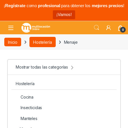
¡
Regístrate
como
profesional
para obtener los
mejores precios
!
¡Vamos!
0
Inicio
Hostelería
Menaje
Mostrar todas las categorías
Hostelería
Cocina
Insecticidas
Manteles