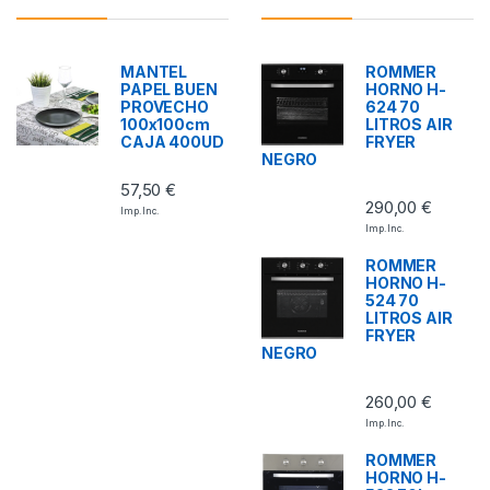
MANTEL
ROMMER
PAPEL BUEN
HORNO H-
PROVECHO
624 70
100x100cm
LITROS AIR
CAJA 400UD
FRYER
NEGRO
57,50
€
290,00
€
Imp. Inc.
Imp. Inc.
ROMMER
HORNO H-
524 70
LITROS AIR
FRYER
NEGRO
260,00
€
Imp. Inc.
ROMMER
HORNO H-