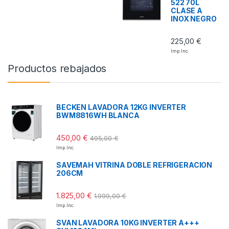
522 70L
CLASE A
INOX NEGRO
225,00
€
Imp. Inc.
Productos rebajados
BECKEN LAVADORA 12KG INVERTER
BWM8816WH BLANCA
450,00
€
495,00
€
Imp. Inc.
SAVEMAH VITRINA DOBLE REFRIGERACION
206CM
1.825,00
€
1.999,00
€
Imp. Inc.
SVAN LAVADORA 10KG INVERTER A+++