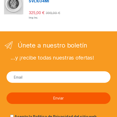
SVL1034MI
325,00
€
399,00
€
Imp. Inc.
Únete a nuestro boletín
...y ¡recibe todas nuestras ofertas!
Acepto la
Política de Privacidad
del sitio web.