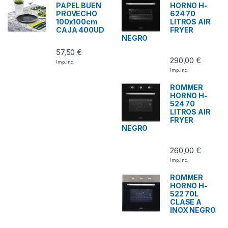
PAPEL BUEN
HORNO H-
PROVECHO
624 70
100x100cm
LITROS AIR
CAJA 400UD
FRYER
NEGRO
57,50
€
290,00
€
Imp. Inc.
Imp. Inc.
ROMMER
HORNO H-
524 70
LITROS AIR
FRYER
NEGRO
260,00
€
Imp. Inc.
ROMMER
HORNO H-
522 70L
CLASE A
INOX NEGRO