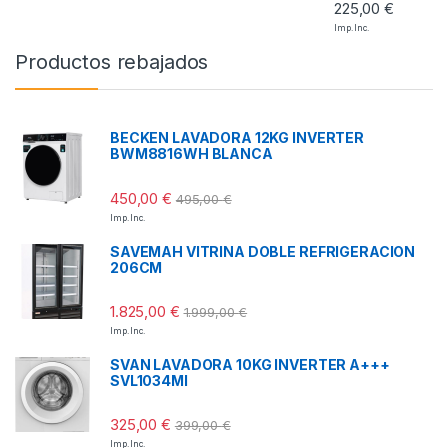
225,00
€
Imp. Inc.
Productos rebajados
BECKEN LAVADORA 12KG INVERTER
BWM8816WH BLANCA
450,00
€
495,00
€
Imp. Inc.
SAVEMAH VITRINA DOBLE REFRIGERACION
206CM
1.825,00
€
1.999,00
€
Imp. Inc.
SVAN LAVADORA 10KG INVERTER A+++
SVL1034MI
325,00
€
399,00
€
Imp. Inc.