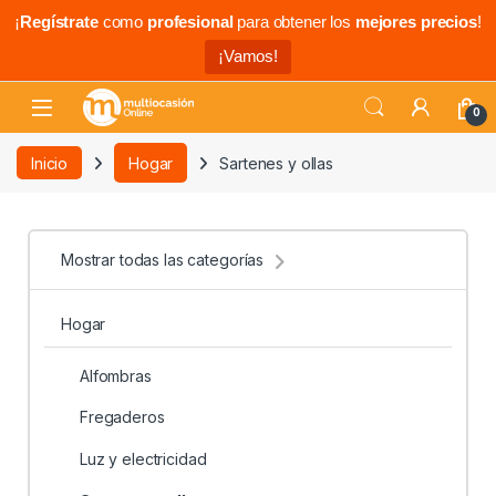
¡
Regístrate
como
profesional
para obtener los
mejores precios
!
¡Vamos!
0
Inicio
Hogar
Sartenes y ollas
Mostrar todas las categorías
Hogar
Alfombras
Fregaderos
Luz y electricidad