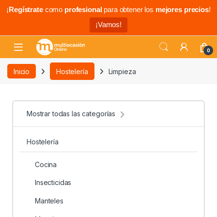
¡
Regístrate
como
profesional
para obtener los
mejores precios
!
¡Vamos!
0
Inicio
Hostelería
Limpieza
Mostrar todas las categorías
Hostelería
Cocina
Insecticidas
Manteles