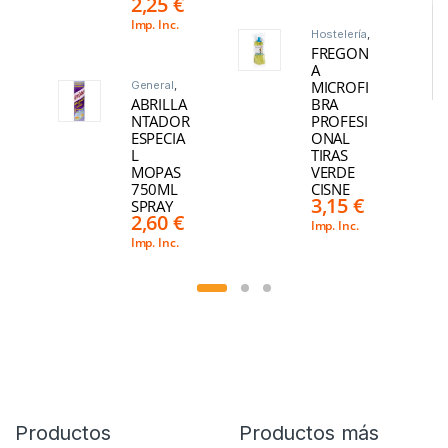
2,25
€
Imp. Inc.
Hostelería
,
Limpieza
,
FREGON
Suelo
A
MICROFI
General
,
Hogar
,
ABRILLA
BRA
Limpieza
,
Sin
NTADOR
PROFESI
categoria
,
ESPECIA
ONAL
Suelo
,
Superficie
L
TIRAS
s
MOPAS
VERDE
750ML
CISNE
3,15
€
SPRAY
2,60
€
Imp. Inc.
Imp. Inc.
Productos
Productos más