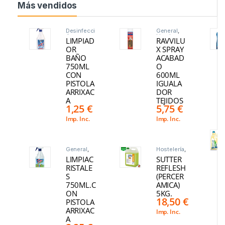
Más vendidos
Desinfecci
General
,
ón
,
Limpieza
,
LIMPIAD
RAVVILU
General
,
Sin
Hogar
,
categoria
,
OR
X SPRAY
Limpieza
,
Varios
BAÑO
ACABAD
Sin
categoria
,
750ML
O
Superficie
CON
600ML
s
PISTOLA
IGUALA
ARRIXAC
DOR
A
TEJIDOS
1,25
€
5,75
€
Imp. Inc.
Imp. Inc.
General
,
Hostelería
,
Hogar
,
Limpieza
,
LIMPIAC
SUTTER
Limpieza
,
Sin
Sin
categoria
,
RISTALE
REFLESH
categoria
,
Suelo
S
(PERCER
Superficie
s
750ML.C
AMICA)
ON
5KG.
18,50
€
PISTOLA
ARRIXAC
Imp. Inc.
A