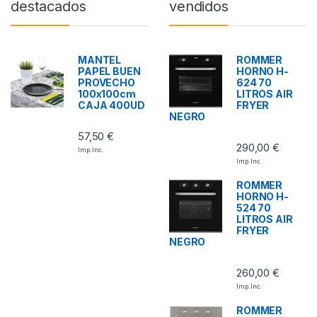
destacados
vendidos
MANTEL
ROMMER
PAPEL BUEN
HORNO H-
PROVECHO
624 70
100x100cm
LITROS AIR
CAJA 400UD
FRYER
NEGRO
57,50
€
290,00
€
Imp. Inc.
Imp. Inc.
ROMMER
HORNO H-
524 70
LITROS AIR
FRYER
NEGRO
260,00
€
Imp. Inc.
ROMMER