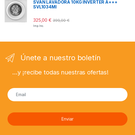
SVAN LAVADORA 10KG INVERTER A+++
SVL1034MI
325,00
€
399,00
€
Imp. Inc.
Únete a nuestro boletín
...y ¡recibe todas nuestras ofertas!