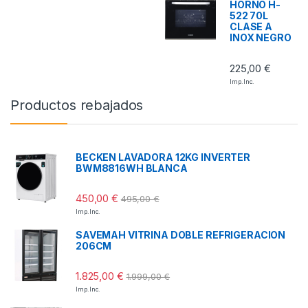
HORNO H-
522 70L
CLASE A
INOX NEGRO
225,00
€
Imp. Inc.
Productos rebajados
BECKEN LAVADORA 12KG INVERTER
BWM8816WH BLANCA
450,00
€
495,00
€
Imp. Inc.
SAVEMAH VITRINA DOBLE REFRIGERACION
206CM
1.825,00
€
1.999,00
€
Imp. Inc.