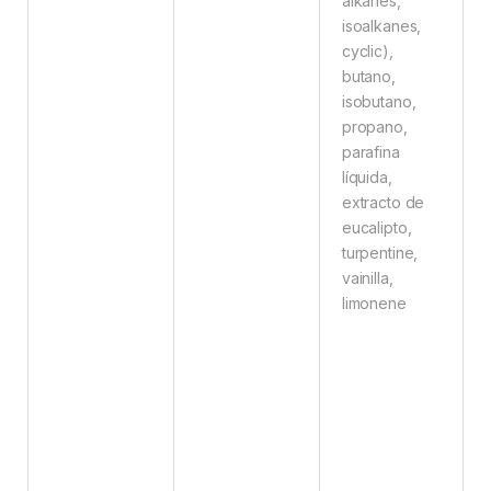
alkanes,
isoalkanes,
cyclic),
butano,
isobutano,
propano,
parafina
líquida,
extracto de
eucalipto,
turpentine,
vainilla,
limonene