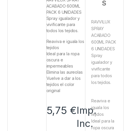
S
ACABADO 600ML
PACK 6 UNIDADES
Spray igualador y
RAVVILUX
vivificante para
SPRAY
todos los tejidos.
ACABADO
Reaviva e iguala los
600ML PACK
tejidos
6 UNIDADES
Ideal para la ropa
Spray
oscura e
igualador y
impermeables
vivificante
Elimina las aureolas
para todos
Vuelve a dar a los
los tejidos.
tejidos el color
original
Reaviva e
5,75
€
Imp.
iguala los
tejidos
Inc.
Ideal para la
ropa oscura