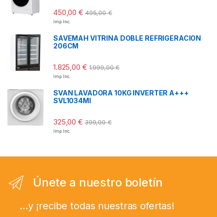
450,00
€
495,00
€
Imp. Inc.
SAVEMAH VITRINA DOBLE REFRIGERACION
206CM
1.825,00
€
1.999,00
€
Imp. Inc.
SVAN LAVADORA 10KG INVERTER A+++
SVL1034MI
325,00
€
399,00
€
Imp. Inc.
Únete a nuestro boletín
...y ¡recibe todas nuestras ofertas!