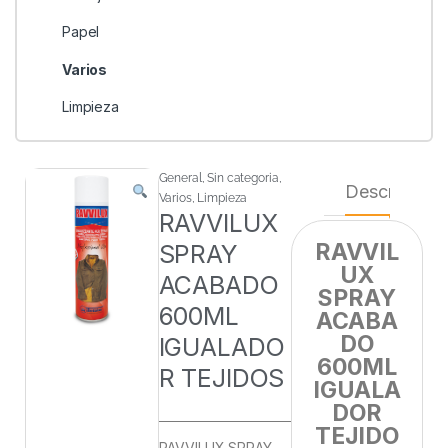
Papel
Varios
Limpieza
General
,
Sin categoria
,
Descripción
Varios
,
Limpieza
RAVVILUX
RAVVIL
SPRAY
UX
ACABADO
SPRAY
600ML
ACABA
DO
IGUALADO
600ML
R TEJIDOS
IGUALA
DOR
TEJIDO
RAVVILUX SPRAY