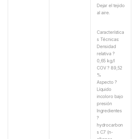
Dejar el tejido
al aire.
Característica
s Técnicas:
Densidad
relativa ?
0,65 kg/l
COV ? 89,52
%
Aspecto ?
Líquido
incoloro bajo
presión
Ingredientes
?
hydrocarbon
s C7 (n-