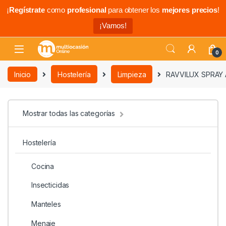
¡
Regístrate
como
profesional
para obtener los
mejores precios
!
¡Vamos!
0
Inicio
Hostelería
Limpieza
RAVVILUX SPRAY
Mostrar todas las categorías
Hostelería
Cocina
Insecticidas
Manteles
Menaje