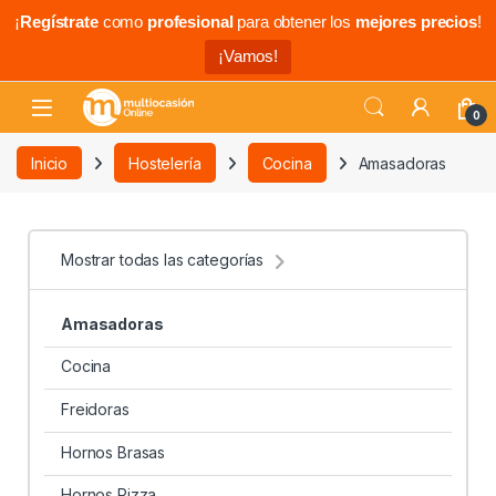
¡
Regístrate
como
profesional
para obtener los
mejores precios
!
¡Vamos!
0
Inicio
Hostelería
Cocina
Amasadoras
Mostrar todas las categorías
Amasadoras
Cocina
Freidoras
Hornos Brasas
Hornos Pizza