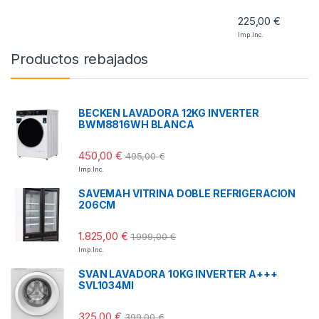
225,00
€
Imp. Inc.
Productos rebajados
BECKEN LAVADORA 12KG INVERTER
BWM8816WH BLANCA
450,00
€
495,00
€
Imp. Inc.
SAVEMAH VITRINA DOBLE REFRIGERACION
206CM
1.825,00
€
1.999,00
€
Imp. Inc.
SVAN LAVADORA 10KG INVERTER A+++
SVL1034MI
325,00
€
399,00
€