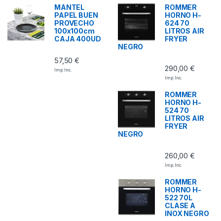
MANTEL
ROMMER
PAPEL BUEN
HORNO H-
PROVECHO
624 70
100x100cm
LITROS AIR
CAJA 400UD
FRYER
NEGRO
57,50
€
290,00
€
Imp. Inc.
Imp. Inc.
ROMMER
HORNO H-
524 70
LITROS AIR
FRYER
NEGRO
260,00
€
Imp. Inc.
ROMMER
HORNO H-
522 70L
CLASE A
INOX NEGRO