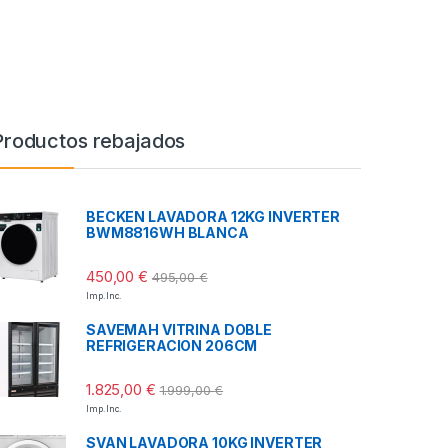
Productos rebajados
BECKEN LAVADORA 12KG INVERTER
BWM8816WH BLANCA
450,00
€
495,00
€
Imp. Inc.
SAVEMAH VITRINA DOBLE
REFRIGERACION 206CM
1.825,00
€
1.999,00
€
Imp. Inc.
SVAN LAVADORA 10KG INVERTER