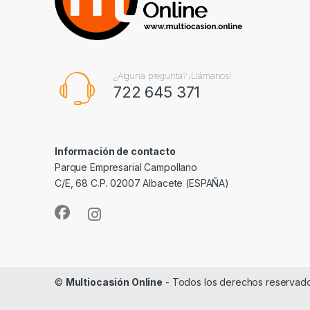
¿Alguna pregunta? ¡Llámanos!
722 645 371
Información de contacto
Parque Empresarial Campollano
C/E, 68 C.P. 02007 Albacete (ESPAÑA)
©
Multiocasión Online
- Todos los derechos reservad