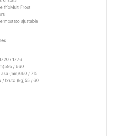
 cristal3
 fríoMulti Frost
orsi
ermostato ajustable
nes
1720 / 1776
m)595 / 660
 asa (mm)660 / 715
 / bruto (kg)55 / 60