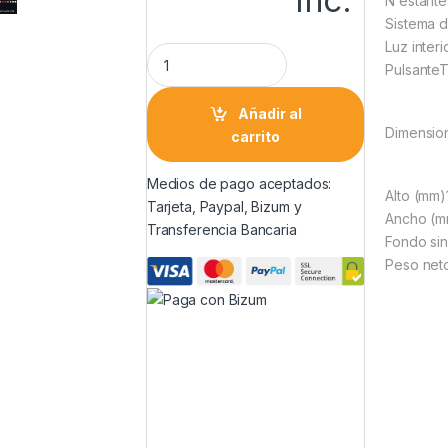
Inc.
N estantes
Sistema de
Luz interi
PulsanteT
Añadir al
Dimensio
carrito
Medios de pago aceptados:
Alto (mm)
Tarjeta, Paypal, Bizum y
Ancho (m
Transferencia Bancaria
Fondo sin
Peso neto