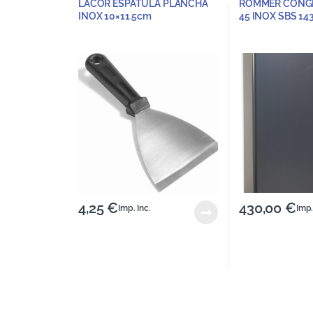
LACOR ESPATULA PLANCHA
ROMMER CONG
INOX 10×11.5cm
45 INOX SBS 1
4,25
€
430,00
€
Imp. Inc.
Imp.