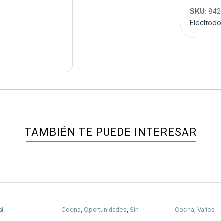
SKU:
842
Electrod
TAMBIÉN TE PUEDE INTERESAR
al
,
Cocina
,
Oportunidades
,
Sin
Cocina
,
Varios
ectrodomésticos
categoria
,
Varios