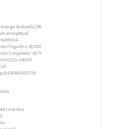
energia (kwh/año)218
ción energéticaE
anteR600A
eto Frigorifico (lt)240
eto Congelador (lt)71
(V(Hz)220-240/50
)41
igo8426984353734
sticas
ntal Look Inox
s2
esi