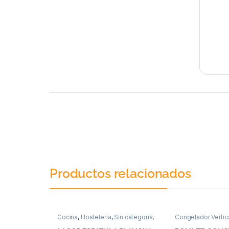
Productos relacionados
Cocina
,
Hostelería
,
Sin categoria
,
Congelador Vertic
Utensilios
Congeladores
,
El