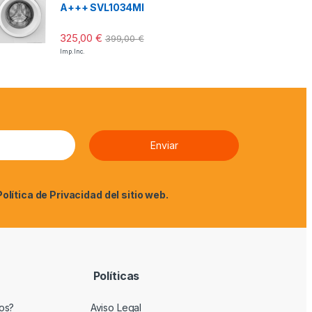
A+++ SVL1034MI
325,00
€
399,00
€
Imp. Inc.
Política de Privacidad
del sitio web.
Políticas
os?
Aviso Legal