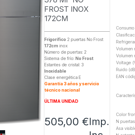
FROST INOX
172CM
Consumo 
Clasifica
Frigorífico
2 puertas No Frost
Refriger
172cm
inox
Volumen n
Número de puertas: 2
Volumen n
Sistema de frío:
No Frost
Voltage 
Estantes de cristal: 3
Ruido (dB
Inoxidable
EAN cód
Clase energética E
Garantía 3 años y servicio
técnico nacional
Caracterí
ÚLTIMA UNIDAD
Color fro
505,00
€
Imp.
N puerta
Asa visibl