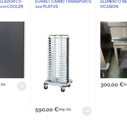
ELADOR CV-
EURAST CARRO TRANSPORTE
ELEMENTO N
43cm COOLER
100 PLATOS
OCASION
300,00
€
 Inc.
Im
590,00
€
Imp. Inc.