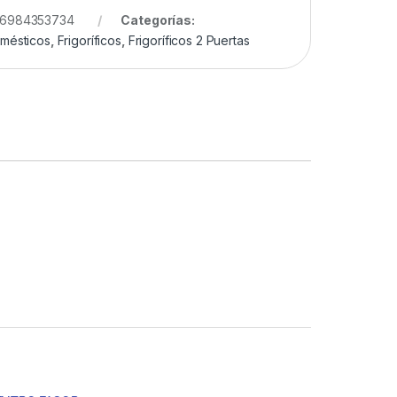
6984353734
Categorías:
omésticos
,
Frigoríficos
,
Frigoríficos 2 Puertas