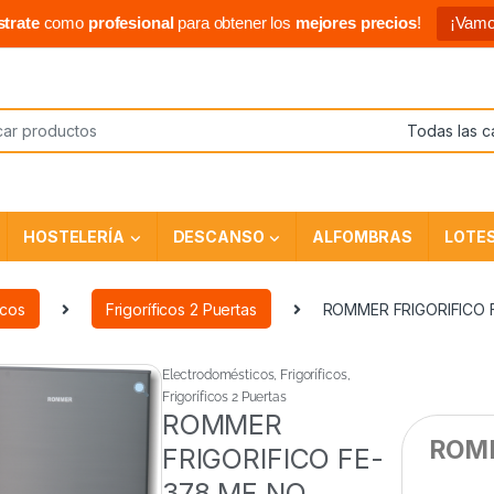
strate
como
profesional
para obtener los
mejores precios
!
¡Vamo
HOSTELERÍA
DESCANSO
ALFOMBRAS
LOTE
icos
Frigoríficos 2 Puertas
ROMMER FRIGORIFICO 
Electrodomésticos
,
Frigoríficos
,
Frigoríficos 2 Puertas
ROMMER
ROMM
FRIGORIFICO FE-
378 MF NO