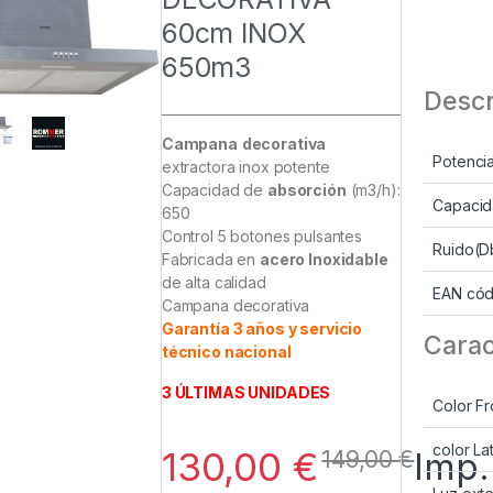
60cm INOX
650m3
Descr
Campana
decorativa
Potenci
extractora inox potente
Capacidad de
absorción
(m3/h):
Capacid
650
Control 5 botones pulsantes
Ruido(D
Fabricada en
acero Inoxidable
de alta calidad
EAN cód
Campana decorativa
Garantía 3 años y servicio
Carac
técnico nacional
3 ÚLTIMAS UNIDADES
Color Fr
color La
130,00
€
Imp.
149,00
€