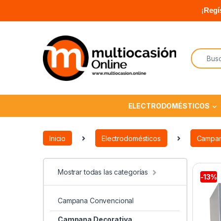
¡
Regí
ELECTRODOMÉSTICOS
Inicio
Electrodomésticos
Campa
Mostrar todas las categorías
-
13%
Campana Convencional
Campana Decorativa