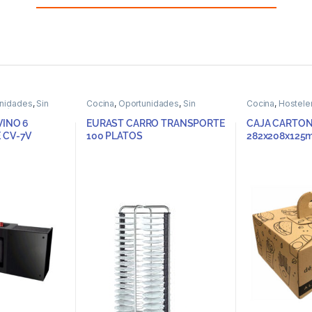
nidades
,
Sin
Cocina
,
Oportunidades
,
Sin
Cocina
,
Hosteler
 Frío
categoria
,
Varios
llevar
,
Sin catego
VINO 6
EURAST CARRO TRANSPORTE
CAJA CARTON
 CV-7V
100 PLATOS
282x208x125