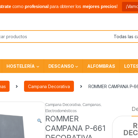
strate
como
profesional
para obtener los
mejores precios
!
¡Vamo
HOSTELERÍA
DESCANSO
ALFOMBRAS
LOTE
nas
Campana Decorativa
ROMMER CAMPANA P-66
Campana Decorativa
,
Campanas
,
De
Electrodomésticos
ROMMER
R
CAMPANA P-661
DEC
DECORATIVA