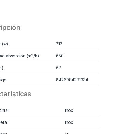
ipción
a (w)
212
ad absorción (m3/h)
650
b)
67
igo
8426984281334
terísticas
ontal
Inox
teral
Inox