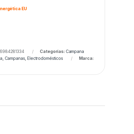
energética EU
6984281334
Categorías:
Campana
va
,
Campanas
,
Electrodomésticos
Marca: