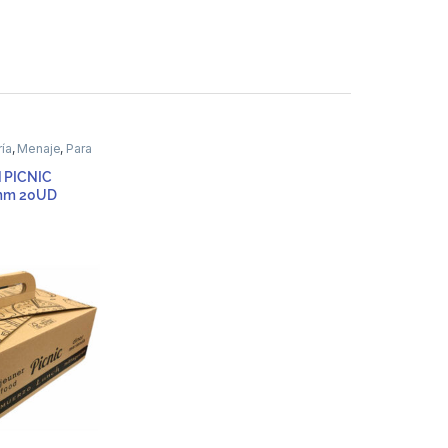
ía
,
Menaje
,
Para
ria
 PICNIC
mm 20UD