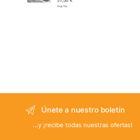
57,50
€
Imp. Inc.
Únete a nuestro boletín
...y ¡recibe todas nuestras ofertas!