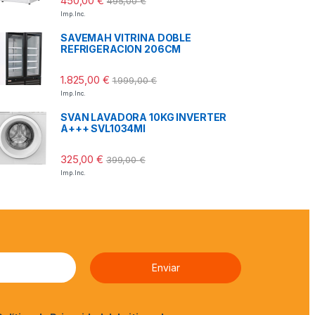
450,00
€
495,00
€
Imp. Inc.
SAVEMAH VITRINA DOBLE
REFRIGERACION 206CM
1.825,00
€
1.999,00
€
Imp. Inc.
SVAN LAVADORA 10KG INVERTER
A+++ SVL1034MI
325,00
€
399,00
€
Imp. Inc.