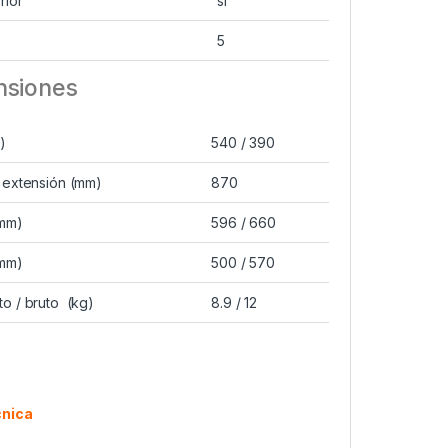
rior
si
e
5
nsiones
)
540 / 390
 extensión (mm)
870
mm)
596 / 660
mm)
500 / 570
o / bruto (kg)
8.9 / 12
cnica