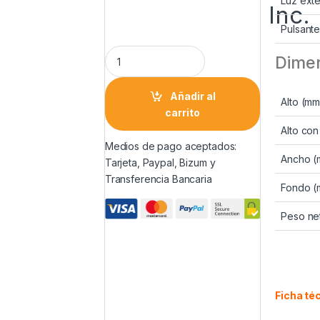
Luz exte
Inc.
Pulsant
Dime
Añadir al
Alto (mm
carrito
Alto con
Medios de pago aceptados:
Ancho (
Tarjeta, Paypal, Bizum y
Transferencia Bancaria
Fondo (
Peso net
Ficha té