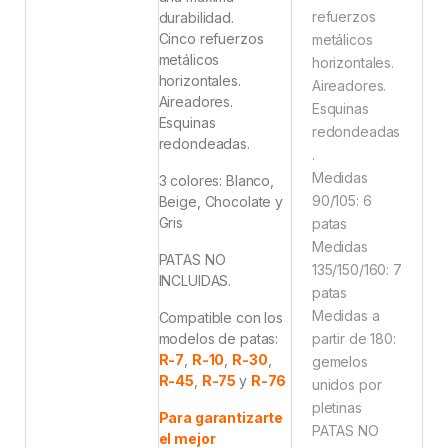
refuerzos
durabilidad.
Cinco refuerzos
metálicos
metálicos
horizontales.
horizontales.
Aireadores.
Aireadores.
Esquinas
Esquinas
redondeadas
redondeadas.
.
Medidas
3 colores: Blanco,
90/105: 6
Beige, Chocolate y
Gris
patas
Medidas
PATAS NO
135/150/160: 7
INCLUIDAS.
patas
Medidas a
Compatible con los
modelos de patas:
partir de 180:
R-7
,
R-10
,
R-30
,
gemelos
R-45
,
R-75
y
R-76
unidos por
pletinas
Para garantizarte
PATAS NO
el mejor