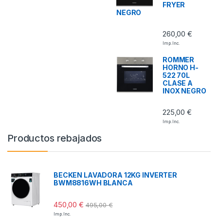
FRYER
NEGRO
260,00
€
Imp. Inc.
ROMMER
HORNO H-
522 70L
CLASE A
INOX NEGRO
225,00
€
Imp. Inc.
Productos rebajados
BECKEN LAVADORA 12KG INVERTER
BWM8816WH BLANCA
450,00
€
495,00
€
Imp. Inc.