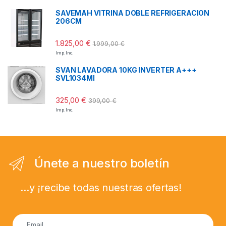
SAVEMAH VITRINA DOBLE REFRIGERACION
206CM
1.825,00
€
1.999,00
€
Imp. Inc.
SVAN LAVADORA 10KG INVERTER A+++
SVL1034MI
325,00
€
399,00
€
Imp. Inc.
Únete a nuestro boletín
...y ¡recibe todas nuestras ofertas!