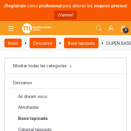
¡
Regístrate
como
profesional
para obtener los
mejores precios
!
¡Vamos!
0
Inicio
Descanso
Base tapizada
DUPEN BASE
Mostrar todas las categorías
Descanso
Air dream visco
Almohadas
Base tapizada
Cabezal tapizado