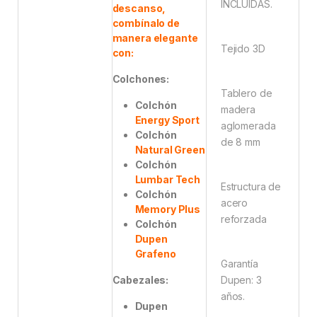
INCLUIDAS.
descanso,
combínalo de
manera elegante
Tejido 3D
con:
Colchones:
Tablero de
Colchón
madera
Energy Sport
aglomerada
Colchón
de 8 mm
Natural Green
Colchón
Lumbar Tech
Estructura de
Colchón
acero
Memory Plus
reforzada
Colchón
Dupen
Grafeno
Garantía
Cabezales:
Dupen: 3
años.
Dupen