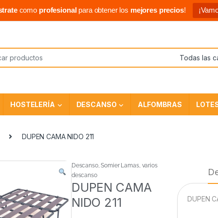
strate
como
profesional
para obtener los
mejores precios
!
¡Vamo
HOSTELERÍA
DESCANSO
ALFOMBRAS
LOTE
DUPEN CAMA NIDO 211
Descanso
,
Somier Lamas
,
varios
De
descanso
DUPEN CAMA
DUPEN CA
NIDO 211