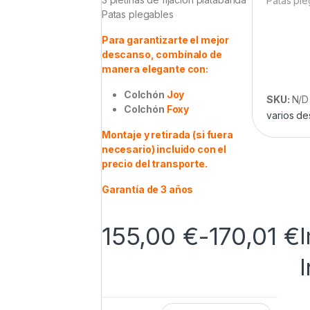
Patas ple
Patas plegables
Para garantizarte el mejor
descanso, combínalo de
manera elegante con:
Colchón
Joy
SKU:
N/D
Colchón
Foxy
varios d
Montaje y retirada (si fuera
necesario) incluido con el
precio del transporte.
Garantía de 3 años
155,00
€
-
170,01
€
I