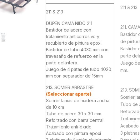
211 & 213
211 & 213
DUPEN CAMA NIDO 211
211. CAM
Bastidor de acero con
Bastidor 
tratamiento anticorrosivo y
de pintur
recubierto de pintura epoxi.
Bastidor 
Bastidor de tubo 4030 mm con
parte del
travesaño de refuerzo en la
parte delantera.
Juego de
Juego de 4 patas de tubo 4020
mm.
mm con separador de 15mm.
213. SOMIER ARRASTRE
213. SOM
(Seleccionar aparte)
Somier l
Somier lamas de madera ancha
Tubo de 
de 10 cm
Reforzado
Tubo de acero 30 x 30 mm
Tratamien
Reforzado con barra central
Acabado 
Tratamiento anti-óxido
3 pletina
Acabado con pintura epoxi
3 pletinas de fijación platabanda