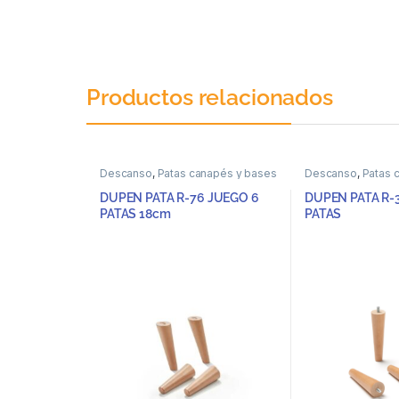
Productos relacionados
Descanso
,
Patas canapés y bases
Descanso
,
Patas 
DUPEN PATA R-76 JUEGO 6
DUPEN PATA R-
PATAS 18cm
PATAS