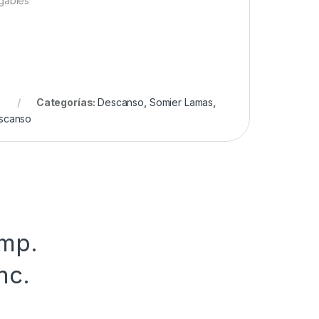
gables
Categorías:
Descanso
,
Somier Lamas
,
escanso
Imp.
nc.