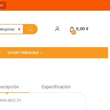
s!
0,00
€
0
S
OPORTUNIDADES
scripción
Especificación
MA NIDO 211