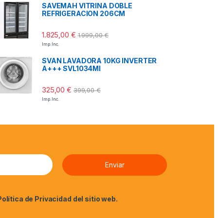
SAVEMAH VITRINA DOBLE
REFRIGERACION 206CM
1.825,00
€
1.999,00
€
Imp. Inc.
SVAN LAVADORA 10KG INVERTER
A+++ SVL1034MI
325,00
€
399,00
€
Imp. Inc.
Política de Privacidad
del sitio web.