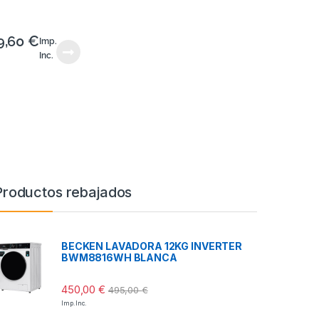
9,60
€
Imp.
Inc.
Productos rebajados
BECKEN LAVADORA 12KG INVERTER
BWM8816WH BLANCA
450,00
€
495,00
€
Imp. Inc.