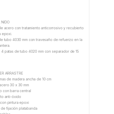
A NIDO
de acero con tratamiento anticorrosivo y recubierto
a epoxi.
de tubo 4030 mm con travesaño de refuerzo en la
antera.
 4 patas de tubo 4020 mm con separador de 15
IER ARRASTRE
amas de madera ancha de 10 cm
acero 30 x 30 mm
 con barra central
to anti-óxido
con pintura epoxi
s de fijación platabanda