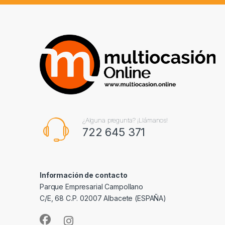
¿Alguna pregunta? ¡Llámanos!
722 645 371
Información de contacto
Parque Empresarial Campollano
C/E, 68 C.P. 02007 Albacete (ESPAÑA)