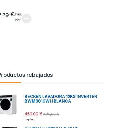
2,29
€
Imp.
Inc.
Productos rebajados
BECKEN LAVADORA 12KG INVERTER
BWM8816WH BLANCA
450,00
€
495,00
€
Imp. Inc.