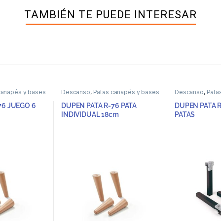
TAMBIÉN TE PUEDE INTERESAR
canapés y bases
Descanso
,
Patas canapés y bases
Descanso
,
Pata
76 JUEGO 6
DUPEN PATA R-76 PATA
DUPEN PATA R
INDIVIDUAL 18cm
PATAS