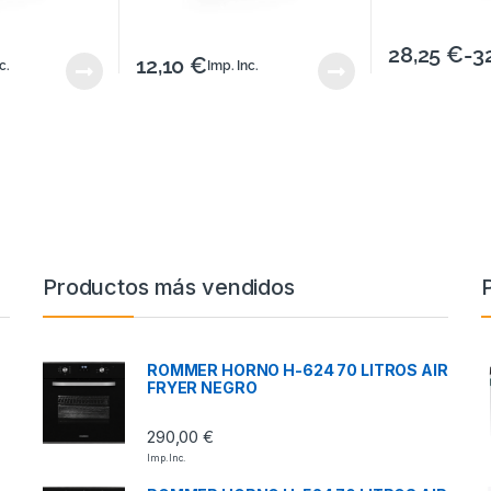
28,25
€
-
3
12,10
€
c.
Imp. Inc.
Productos más vendidos
ROMMER HORNO H-624 70 LITROS AIR
FRYER NEGRO
290,00
€
Imp. Inc.