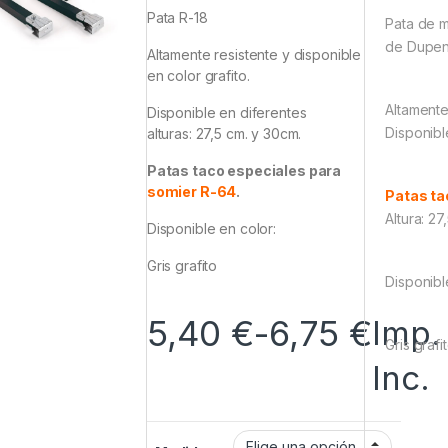
Pata R-18
Pata de m
de Dupen
Altamente resistente y disponible
en color grafito.
Altamente
Disponible en diferentes
Disponibl
alturas: 27,5 cm. y 30cm.
Patas taco especiales para
somier R-64
.
Patas ta
Altura: 27
Disponible en color:
Gris grafito
Disponibl
5,40
€
-
6,75
€
Imp.
Gris grafi
Inc.