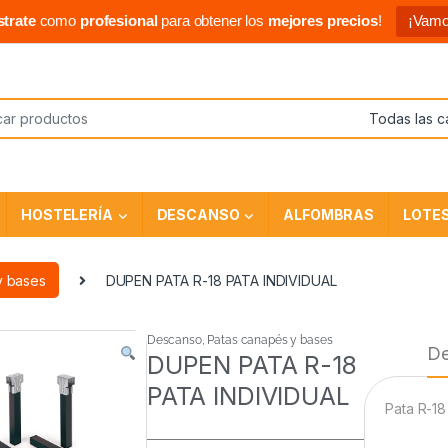
strate
como
profesional
para obtener los
mejores precios
!
¡Vamo
HOSTELERÍA
DESCANSO
ALFOMBRAS
LOTE
y bases
DUPEN PATA R-18 PATA INDIVIDUAL
Descanso
,
Patas canapés y bases
De
DUPEN PATA R-18
PATA INDIVIDUAL
Pata R-18