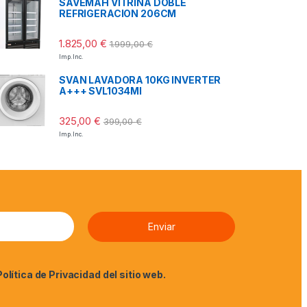
SAVEMAH VITRINA DOBLE
REFRIGERACION 206CM
1.825,00
€
1.999,00
€
Imp. Inc.
SVAN LAVADORA 10KG INVERTER
A+++ SVL1034MI
325,00
€
399,00
€
Imp. Inc.
Política de Privacidad
del sitio web.