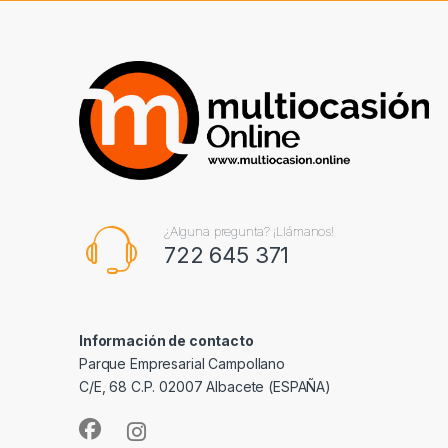
¿Alguna pregunta? ¡Llámanos!
722 645 371
Información de contacto
Parque Empresarial Campollano
C/E, 68 C.P. 02007 Albacete (ESPAÑA)