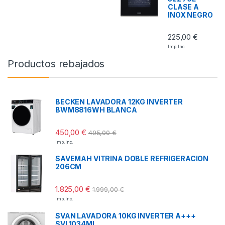
CLASE A
INOX NEGRO
225,00
€
Imp. Inc.
Productos rebajados
BECKEN LAVADORA 12KG INVERTER
BWM8816WH BLANCA
450,00
€
495,00
€
Imp. Inc.
SAVEMAH VITRINA DOBLE REFRIGERACION
206CM
1.825,00
€
1.999,00
€
Imp. Inc.
SVAN LAVADORA 10KG INVERTER A+++
SVL1034MI