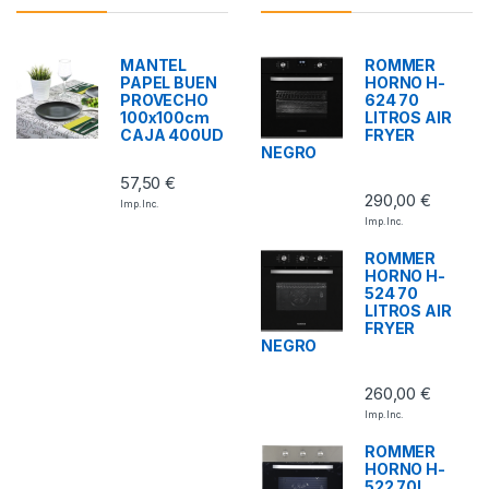
MANTEL
ROMMER
PAPEL BUEN
HORNO H-
PROVECHO
624 70
100x100cm
LITROS AIR
CAJA 400UD
FRYER
NEGRO
57,50
€
290,00
€
Imp. Inc.
Imp. Inc.
ROMMER
HORNO H-
524 70
LITROS AIR
FRYER
NEGRO
260,00
€
Imp. Inc.
ROMMER
HORNO H-
522 70L