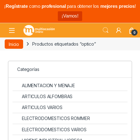
¡
Regístrate
como
profesional
para obtener los
mejores precios
!
¡Vamos!
0
Inicio
Productos etiquetados “optico”
Categorías
ALIMENTACION Y MENAJE
ARTICULOS ALFOMBRAS
ARTICULOS VARIOS
ELECTRODOMESTICOS ROMMER
ELECTRODOMESTICOS VARIOS