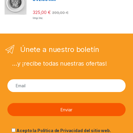
325,00
€
399,00
€
Imp. Inc.
Únete a nuestro boletín
...y ¡recibe todas nuestras ofertas!
Acepto la
Política de Privacidad
del sitio web.