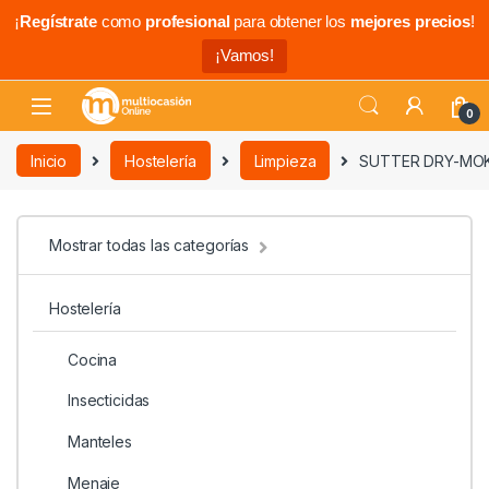
¡
Regístrate
como
profesional
para obtener los
mejores precios
!
¡Vamos!
0
Inicio
Hostelería
Limpieza
SUTTER DRY-MO
Mostrar todas las categorías
Hostelería
Cocina
Insecticidas
Manteles
Menaje