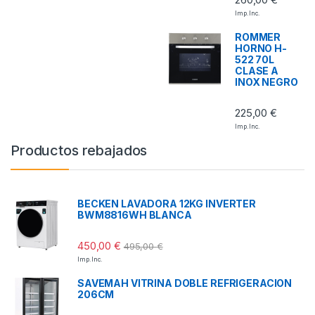
Imp. Inc.
ROMMER
HORNO H-
522 70L
CLASE A
INOX NEGRO
225,00
€
Imp. Inc.
Productos rebajados
BECKEN LAVADORA 12KG INVERTER
BWM8816WH BLANCA
450,00
€
495,00
€
Imp. Inc.
SAVEMAH VITRINA DOBLE REFRIGERACION
206CM