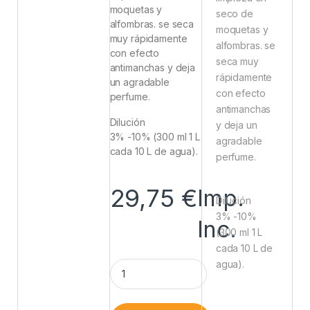
moquetas y
seco de
alfombras. se seca
moquetas y
muy rápidamente
alfombras. se
con efecto
seca muy
antimanchas y deja
rápidamente
un agradable
con efecto
perfume.
antimanchas
Dilución
y deja un
3% -10% (300 ml 1 L
agradable
cada 10 L de agua).
perfume.
29,75
€
Imp.
Dilución
3% -10%
Inc.
(300 ml 1 L
cada 10 L de
agua).