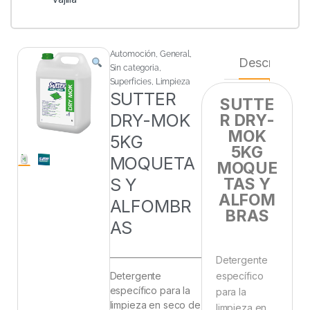
Automoción
,
General
,
Descripción
Sin categoria
,
Superficies
,
Limpieza
SUTTER
SUTTE
DRY-MOK
R DRY-
MOK
5KG
5KG
MOQUETA
MOQUE
S Y
TAS Y
ALFOM
ALFOMBR
BRAS
AS
Detergente
Detergente
específico
específico para la
para la
limpieza en seco de
limpieza en