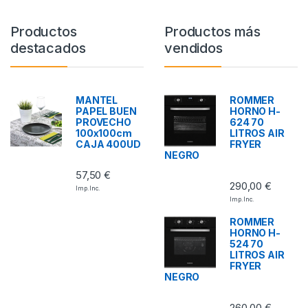
Productos
Productos más
destacados
vendidos
MANTEL
ROMMER
PAPEL BUEN
HORNO H-
PROVECHO
624 70
100x100cm
LITROS AIR
CAJA 400UD
FRYER
NEGRO
57,50
€
290,00
€
Imp. Inc.
Imp. Inc.
ROMMER
HORNO H-
524 70
LITROS AIR
FRYER
NEGRO
260,00
€