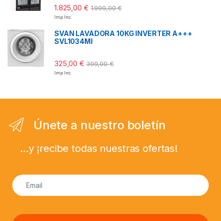
1.825,00
€
1.999,00
€
Imp. Inc.
SVAN LAVADORA 10KG INVERTER A+++
SVL1034MI
325,00
€
399,00
€
Imp. Inc.
Únete a nuestro boletín
...y ¡recibe todas nuestras ofertas!