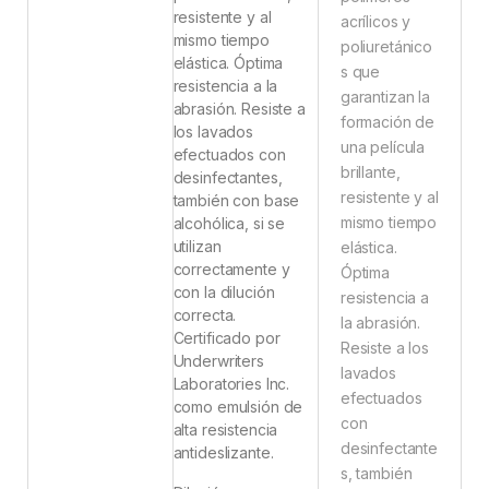
resistente y al
acrílicos y
mismo tiempo
poliuretánico
elástica. Óptima
s que
resistencia a la
garantizan la
abrasión. Resiste a
formación de
los lavados
una película
efectuados con
brillante,
desinfectantes,
resistente y al
también con base
mismo tiempo
alcohólica, si se
utilizan
elástica.
correctamente y
Óptima
con la dilución
resistencia a
correcta.
la abrasión.
Certificado por
Resiste a los
Underwriters
lavados
Laboratories Inc.
efectuados
como emulsión de
con
alta resistencia
desinfectante
antideslizante.
s, también