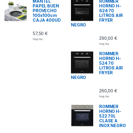
MANTEL
ROMMER
PAPEL BUEN
HORNO H-
PROVECHO
624 70
100x100cm
LITROS AIR
CAJA 400UD
FRYER
NEGRO
57,50
€
290,00
€
Imp. Inc.
Imp. Inc.
ROMMER
HORNO H-
524 70
LITROS AIR
FRYER
NEGRO
260,00
€
Imp. Inc.
ROMMER
HORNO H-
522 70L
CLASE A
INOX NEGRO