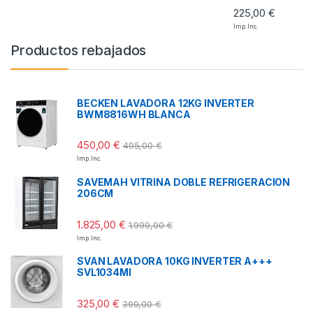
225,00
€
Imp. Inc.
Productos rebajados
BECKEN LAVADORA 12KG INVERTER
BWM8816WH BLANCA
450,00
€
495,00
€
Imp. Inc.
SAVEMAH VITRINA DOBLE REFRIGERACION
206CM
1.825,00
€
1.999,00
€
Imp. Inc.
SVAN LAVADORA 10KG INVERTER A+++
SVL1034MI
325,00
€
399,00
€