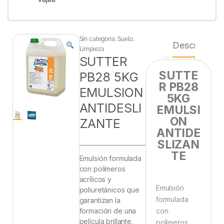
Sin categoria
,
Suelo
,
Descripción
Limpieza
SUTTER
SUTTE
PB28 5KG
R PB28
EMULSION
5KG
ANTIDESLI
EMULSI
ON
ZANTE
ANTIDE
SLIZAN
TE
Emulsión formulada
con polímeros
acrílicos y
Emulsión
poliuretánicos que
formulada
garantizan la
formación de una
con
película brillante,
polímeros