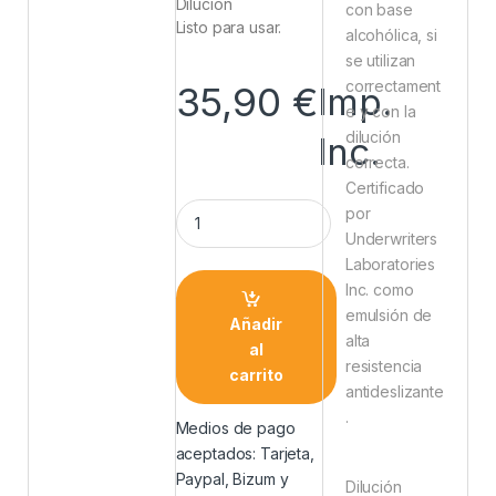
Dilución
con base
Listo para usar.
alcohólica, si
se utilizan
correctament
35,90
€
Imp.
e y con la
dilución
Inc.
correcta.
Certificado
por
Underwriters
Laboratories
Inc. como
emulsión de
Añadir
alta
al
resistencia
carrito
antideslizante
.
Medios de pago
aceptados: Tarjeta,
Paypal, Bizum y
Dilución