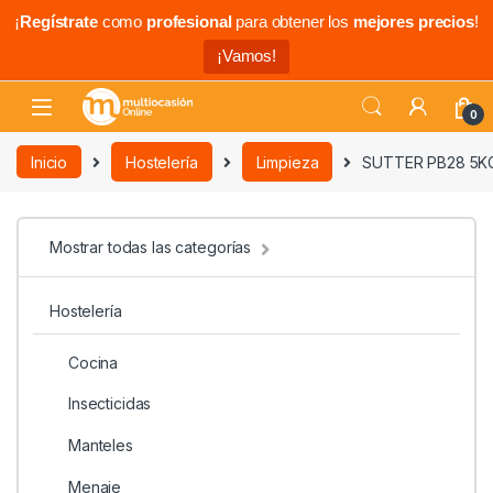
¡
Regístrate
como
profesional
para obtener los
mejores precios
!
¡Vamos!
0
Inicio
Hostelería
Limpieza
SUTTER PB28 5K
Mostrar todas las categorías
Hostelería
Cocina
Insecticidas
Manteles
Menaje