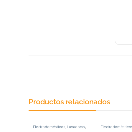
Productos relacionados
Electrodomésticos
,
Lavadoras
,
Electrodoméstico
Lavadoras de carga frontal
Lavadoras de carg