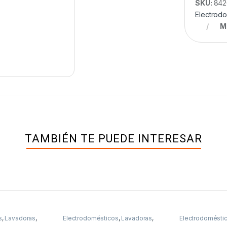
SKU:
842
Electrod
M
TAMBIÉN TE PUEDE INTERESAR
s
,
Lavadoras
,
Electrodomésticos
,
Lavadoras
,
Electrodomésti
a frontal
,
Lavasecadora
Lavadoras de ca