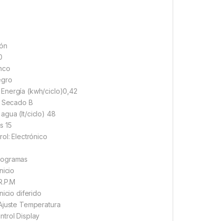
ión
0
nco
egro
Energía (kwh/ciclo)0,42
a Secado B
gua (lt/ciclo) 48
s 15
rol: Electrónico
rogramas
nicio
R.P.M
nicio diferido
Ajuste Temperatura
trol Display