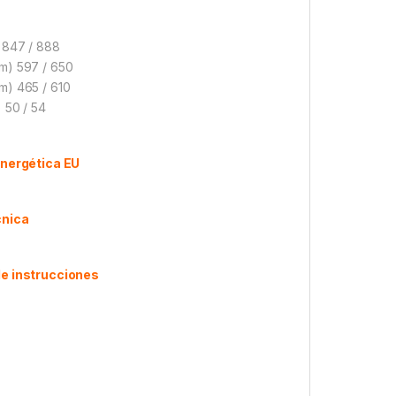
 847 / 888
m) 597 / 650
m) 465 / 610
 50 / 54
energética EU
cnica
e instrucciones