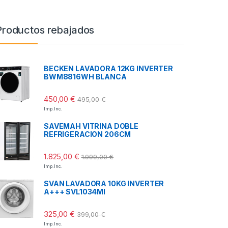
Productos rebajados
BECKEN LAVADORA 12KG INVERTER
BWM8816WH BLANCA
450,00
€
495,00
€
Imp. Inc.
SAVEMAH VITRINA DOBLE
REFRIGERACION 206CM
1.825,00
€
1.999,00
€
Imp. Inc.
SVAN LAVADORA 10KG INVERTER
A+++ SVL1034MI
325,00
€
399,00
€
Imp. Inc.