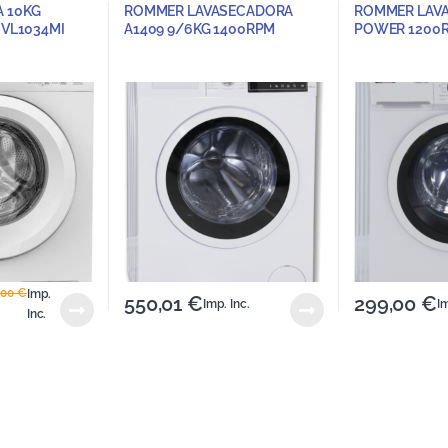
 10KG
ROMMER LAVASECADORA
ROMMER LAVA
SVL1034MI
A1409 9/6KG 1400RPM
POWER 1200
,00
€
Imp.
550,01
€
299,00
€
Imp. Inc.
Im
Inc.