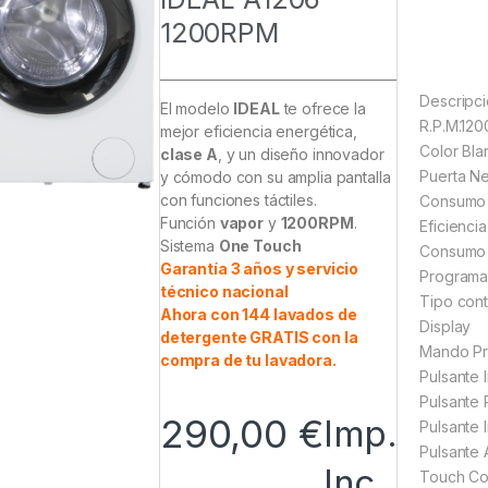
1200RPM
Descripc
El modelo
IDEAL
te ofrece la
R.P.M.120
mejor eficiencia energética,
Color Bla
clase A
, y un diseño innovador
Puerta N
y cómodo con su amplia pantalla
con funciones táctiles.
Consumo 
Función
vapor
y
1200RPM
.
Eficienci
Sistema
One Touch
Consumo a
Garantía 3 años y servicio
Programa
técnico nacional
Tipo cont
Ahora con 144 lavados de
Display
detergente GRATIS con la
Mando P
compra de tu lavadora.
Pulsante I
Pulsante 
290,00
€
Imp.
Pulsante I
Pulsante 
Inc.
Touch Con