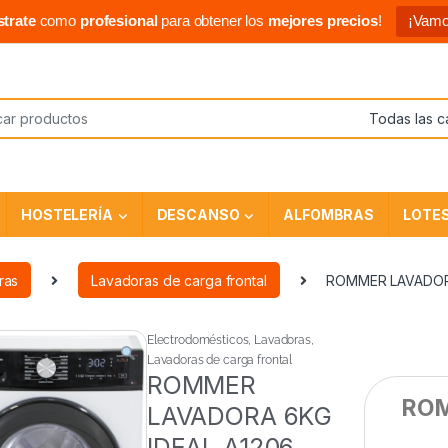
strate
como
profesional
para obtener los
mejores precios
!
¡Vamo
HOSTELERÍA
DESCANSO
ALFOMBRAS
LOTE
ras
Lavadoras de carga frontal
ROMMER LAVADORA
Electrodomésticos
,
Lavadoras
,
Lavadoras de carga frontal
ROMMER
ROM
LAVADORA 6KG
IDEAL A1206