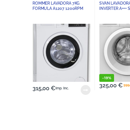
Oportunidades
ROMMER LAVADORA 7KG
SVAN LAVADORA
FORMULA A1207 1200RPM
INVERTER A+++ 
-
19%
325,00
€
399
315,00
€
Imp. Inc.