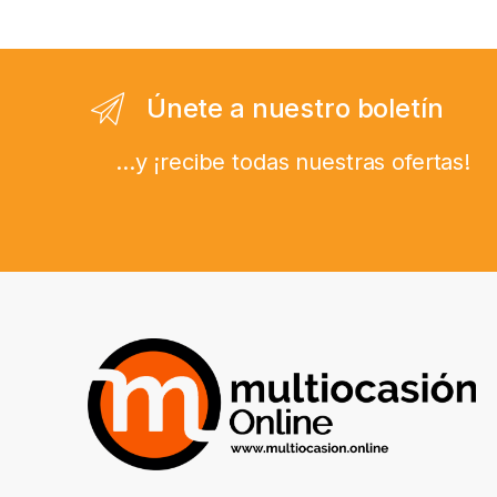
Únete a nuestro boletín
...y ¡recibe todas nuestras ofertas!