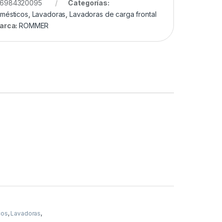
6984320095
Categorías:
omésticos
,
Lavadoras
,
Lavadoras de carga frontal
arca:
ROMMER
cos
,
Lavadoras
,
rga frontal