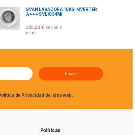
SVAN LAVADORA 10KG INVERTER
A+++ SVL1034MI
325,00
€
399,00
€
Imp. Inc.
Política de Privacidad
del sitio web.
Políticas