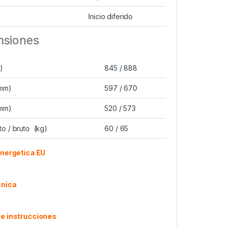
e
Inicio diferido
nsiones
)
845 / 888
mm)
597 / 670
mm)
520 / 573
o / bruto (kg)
60 / 65
energética EU
cnica
e instrucciones