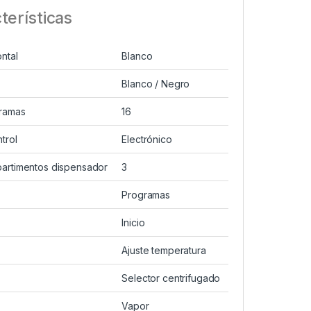
terísticas
ontal
Blanco
Blanco / Negro
ramas
16
trol
Electrónico
artimentos dispensador
3
Programas
e
Inicio
e
Ajuste temperatura
e
Selector centrifugado
e
Vapor