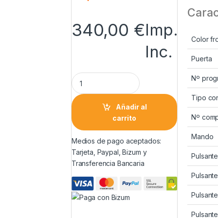
Carac
340,00
€
Imp.
Color fr
Inc.
Puerta
Nº prog
Tipo con
Añadir al
Nº comp
carrito
Mando
Medios de pago aceptados:
Tarjeta, Paypal, Bizum y
Pulsant
Transferencia Bancaria
Pulsant
Pulsant
Pulsant