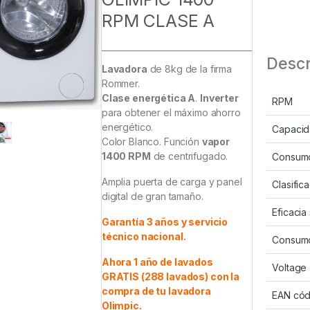
RPM CLASE A
Descr
Lavadora
de 8kg de la firma
Rommer.
Clase energética A
.
Inverter
RPM
para obtener el máximo ahorro
energético.
Capacid
Color Blanco. Función
vapor
1400 RPM
de centrifugado.
Consumo
Amplia puerta de carga y panel
Clasific
digital de gran tamaño.
Eficaci
Garantía 3 años y servicio
técnico nacional.
Consumo 
Ahora 1 año de lavados
Voltage
GRATIS (288 lavados) con la
compra de tu lavadora
EAN cód
Olimpic.