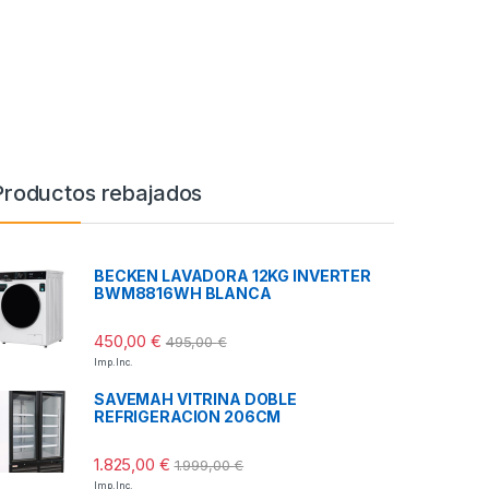
Productos rebajados
BECKEN LAVADORA 12KG INVERTER
BWM8816WH BLANCA
450,00
€
495,00
€
Imp. Inc.
SAVEMAH VITRINA DOBLE
REFRIGERACION 206CM
1.825,00
€
1.999,00
€
Imp. Inc.