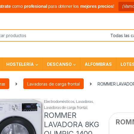
strate
como
profesional
para obtener los
mejores precios
!
¡Vamo
HOSTELERÍA
DESCANSO
ALFOMBRAS
LOTE
ras
Lavadoras de carga frontal
ROMMER LAVADORA
Electrodomésticos
,
Lavadoras
,
Lavadoras de carga frontal
ROMMER
ROMM
LAVADORA 8KG
OLIMPIC 1400