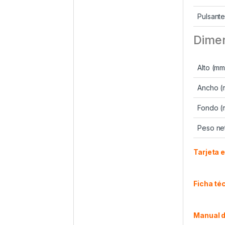
Pulsant
Dime
Alto (mm
Ancho (
Fondo (
Peso net
Tarjeta 
Ficha té
Manual d