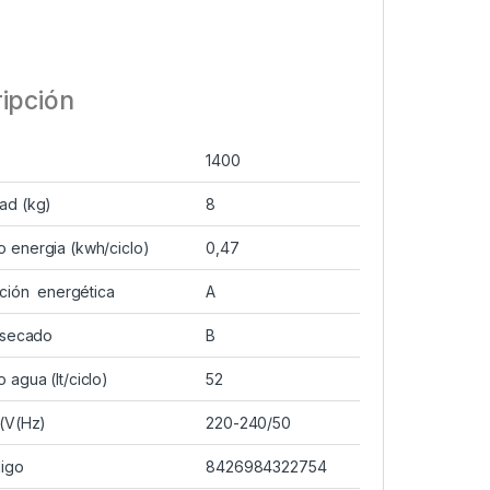
ipción
1400
ad (kg)
8
 energia (kwh/ciclo)
0,47
ación energética
A
a secado
B
agua (lt/ciclo)
52
 (V(Hz)
220-240/50
igo
8426984322754