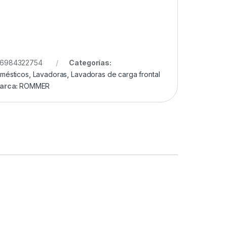
6984322754
Categorías:
omésticos
,
Lavadoras
,
Lavadoras de carga frontal
arca:
ROMMER