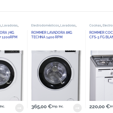
s
,
Lavadoras
,
Electrodomésticos
,
Lavadoras
,
Cocinas
,
Electr
a frontal
Lavadoras de carga frontal
ORA 7KG
ROMMER LAVADORA 8KG
ROMMER COC
7 1200RPM
TECHNA 1400 RPM
CFS-3 FG BL
365,00
€
220,00
€
Inc.
Imp. Inc.
Im