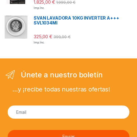
1.825,00
€
1.999,00
€
Imp. Inc.
SVAN LAVADORA 10KG INVERTER A+++
SVL1034MI
325,00
€
399,00
€
Imp. Inc.
Únete a nuestro boletín
...y ¡recibe todas nuestras ofertas!