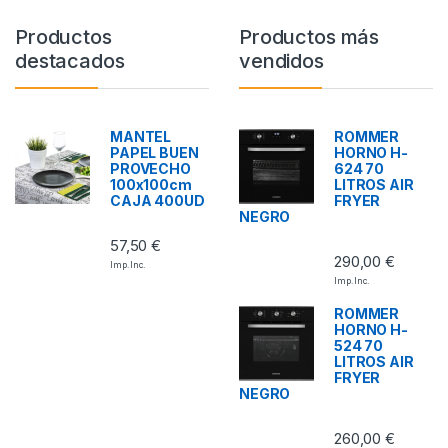
Productos
Productos más
destacados
vendidos
MANTEL
ROMMER
PAPEL BUEN
HORNO H-
PROVECHO
624 70
100x100cm
LITROS AIR
CAJA 400UD
FRYER
NEGRO
57,50
€
290,00
€
Imp. Inc.
Imp. Inc.
ROMMER
HORNO H-
524 70
LITROS AIR
FRYER
NEGRO
260,00
€