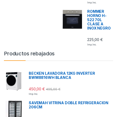
Imp. Inc.
ROMMER
HORNO H-
522 70L
CLASE A
INOX NEGRO
225,00
€
Imp. Inc.
Productos rebajados
BECKEN LAVADORA 12KG INVERTER
BWM8816WH BLANCA
450,00
€
495,00
€
Imp. Inc.
SAVEMAH VITRINA DOBLE REFRIGERACION
206CM