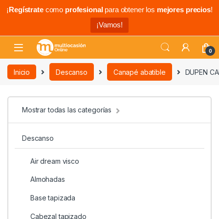
¡
Regístrate
como
profesional
para obtener los
mejores precios
!
¡Vamos!
0
Inicio
Descanso
Canapé abatible
DUPEN CA
Mostrar todas las categorías
Descanso
Air dream visco
Almohadas
Base tapizada
Cabezal tapizado