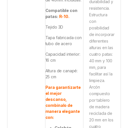
durabilidad y
resistencia.
Compatible con
Estructura
patas:
R-10.
con
Tejido 3D
posibilidad
de incorporar
Tapa fabricada con
diferentes
tubo de acero
alturas en las
Capacidad interior:
cuatro patas:
16 cm
40 mm y 100
mm, para
Altura de canapé:
facilitar así la
25 cm
limpieza.
Arcón
Para garantizarte
el mejor
compuesto
descanso,
por tablero
combínalo de
de madera
manera elegante
reciclada de
con:
20 mm en los
cuatro
Colchón