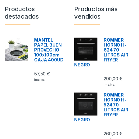
Productos
Productos más
destacados
vendidos
MANTEL
ROMMER
PAPEL BUEN
HORNO H-
PROVECHO
624 70
100x100cm
LITROS AIR
CAJA 400UD
FRYER
NEGRO
57,50
€
290,00
€
Imp. Inc.
Imp. Inc.
ROMMER
HORNO H-
524 70
LITROS AIR
FRYER
NEGRO
260,00
€