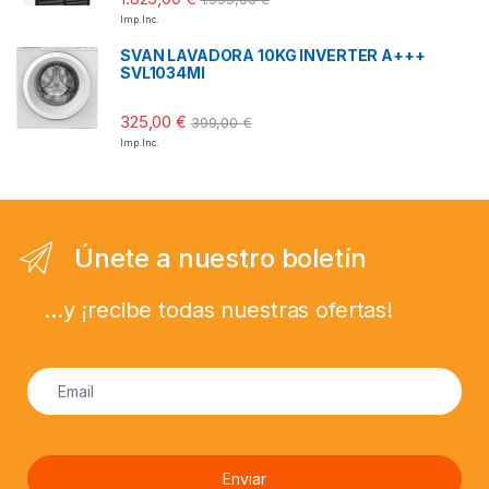
Imp. Inc.
SVAN LAVADORA 10KG INVERTER A+++
SVL1034MI
325,00
€
399,00
€
Imp. Inc.
Únete a nuestro boletín
...y ¡recibe todas nuestras ofertas!