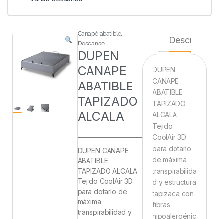
Canapé abatible
,
Descripción
Descanso
DUPEN
CANAPE
DUPEN
CANAPE
ABATIBLE
ABATIBLE
TAPIZADO
TAPIZADO
ALCALA
ALCALA
Tejido
CoolAir 3D
para dotarlo
DUPEN CANAPE
de máxima
ABATIBLE
TAPIZADO ALCALA
transpirabilida
Tejido CoolAir 3D
d y estructura
para dotarlo de
tapizada con
máxima
fibras
transpirabilidad y
hipoalergénic