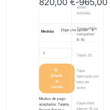
820,00
€
-
965,00
patas de
40mm.
incluidas.
Compatible
Medida
con patas:
R-10.
Tejido 3D
Tapa
Añadir
fabricada con
al
tubo de
carrito
acero
Medios de pago
Capacidad
aceptados: Tarjeta,
interior: 16 cm
Paypal, Bizum y