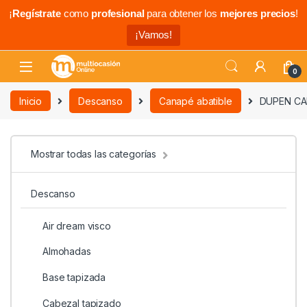
¡
Regístrate
como
profesional
para obtener los
mejores precios
!
¡Vamos!
0
Inicio
Descanso
Canapé abatible
DUPEN CA
Mostrar todas las categorías
Descanso
Air dream visco
Almohadas
Base tapizada
Cabezal tapizado