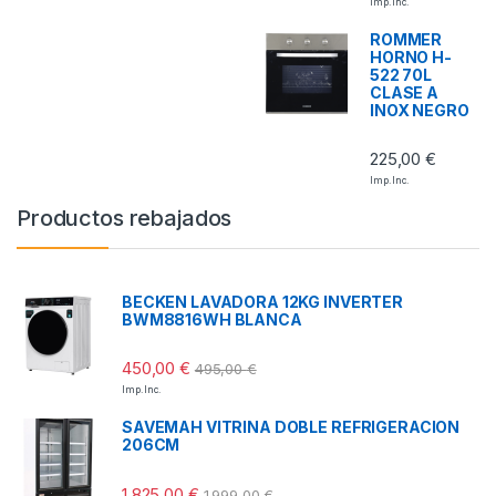
Imp. Inc.
ROMMER
HORNO H-
522 70L
CLASE A
INOX NEGRO
225,00
€
Imp. Inc.
Productos rebajados
BECKEN LAVADORA 12KG INVERTER
BWM8816WH BLANCA
450,00
€
495,00
€
Imp. Inc.
SAVEMAH VITRINA DOBLE REFRIGERACION
206CM
1.825,00
€
1.999,00
€