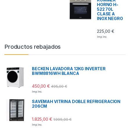
HORNO H-
522 70L
CLASE A
INOX NEGRO
225,00
€
Imp. Inc.
Productos rebajados
BECKEN LAVADORA 12KG INVERTER
BWM8816WH BLANCA
450,00
€
495,00
€
Imp. Inc.
SAVEMAH VITRINA DOBLE REFRIGERACION
206CM
1.825,00
€
1.999,00
€
Imp. Inc.