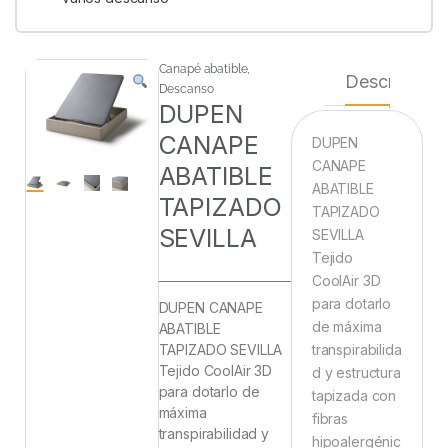
Canapé abatible
,
Descripción
Descanso
DUPEN
CANAPE
DUPEN
CANAPE
ABATIBLE
ABATIBLE
TAPIZADO
TAPIZADO
SEVILLA
SEVILLA
Tejido
CoolAir 3D
para dotarlo
DUPEN CANAPE
de máxima
ABATIBLE
TAPIZADO SEVILLA
transpirabilida
Tejido CoolAir 3D
d y estructura
para dotarlo de
tapizada con
máxima
fibras
transpirabilidad y
hipoalergénic