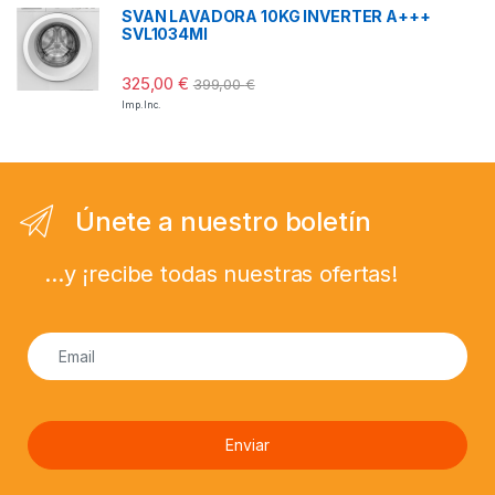
SVAN LAVADORA 10KG INVERTER A+++
SVL1034MI
325,00
€
399,00
€
Imp. Inc.
Únete a nuestro boletín
...y ¡recibe todas nuestras ofertas!