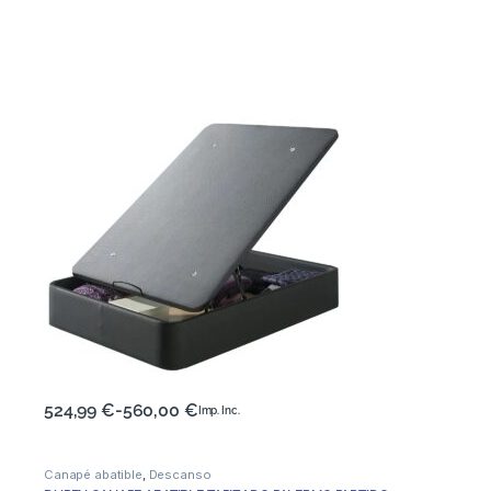
524,99
€
-
560,00
€
Imp. Inc.
Canapé abatible
,
Descanso