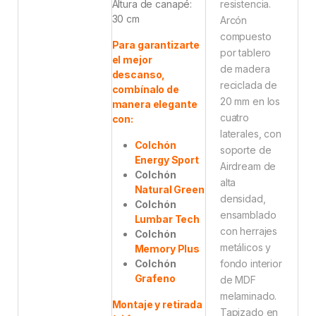
Altura de canapé:
resistencia.
30 cm
Arcón
compuesto
Para garantizarte
por tablero
el mejor
de madera
descanso,
reciclada de
combínalo de
20 mm en los
manera elegante
cuatro
con:
laterales, con
Colchón
soporte de
Energy Sport
Airdream de
Colchón
alta
Natural Green
densidad,
Colchón
ensamblado
Lumbar Tech
con herrajes
Colchón
metálicos y
Memory Plus
Colchón
fondo interior
Grafeno
de MDF
melaminado.
Montaje y retirada
Tapizado en