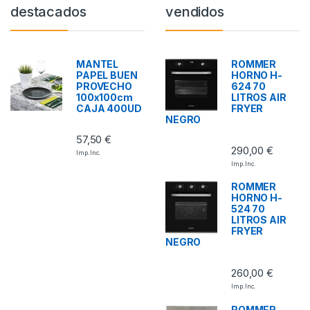
destacados
vendidos
MANTEL
ROMMER
PAPEL BUEN
HORNO H-
PROVECHO
624 70
100x100cm
LITROS AIR
CAJA 400UD
FRYER
NEGRO
57,50
€
290,00
€
Imp. Inc.
Imp. Inc.
ROMMER
HORNO H-
524 70
LITROS AIR
FRYER
NEGRO
260,00
€
Imp. Inc.
ROMMER