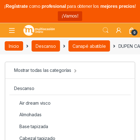
¡
Regístrate
como
profesional
para obtener los
mejores precios
!
¡Vamos!
0
Inicio
Descanso
Canapé abatible
DUPEN CA
Mostrar todas las categorías
Descanso
Air dream visco
Almohadas
Base tapizada
Cabezal tapizado