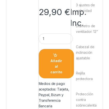
3 ajustes de
29,90
€
Imp.
velocidad
Inc.
Diámetro de
ventilador: 12”
Cabezal de
inclinación
ajustable
Añadir
al
carrito
Rejilla
protectora
Medios de pago
aceptados: Tarjeta,
Protección
Paypal, Bizum y
contra
Transferencia
sobrecalenta
Bancaria