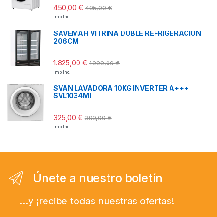
450,00
€
495,00
€
Imp. Inc.
SAVEMAH VITRINA DOBLE REFRIGERACION
206CM
1.825,00
€
1.999,00
€
Imp. Inc.
SVAN LAVADORA 10KG INVERTER A+++
SVL1034MI
325,00
€
399,00
€
Imp. Inc.
Únete a nuestro boletín
...y ¡recibe todas nuestras ofertas!