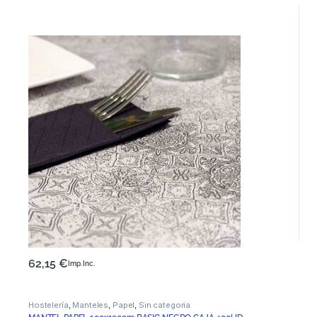
62,15
€
Imp. Inc.
Hostelería
,
Manteles
,
Papel
,
Sin categoria