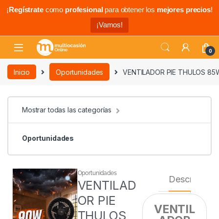
¡
Regístrate
como
profesional
para obtener los
mejores precios
!
¡Vamos!
0
Inicio
Oportunidades
VENTILADOR PIE THULOS 8
Mostrar todas las categorías
Oportunidades
Oportunidades
Descripción
VENTILAD
OR PIE
VENTIL
THULOS