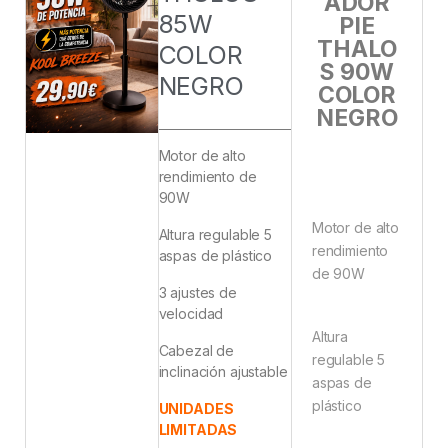
ADOR
85W
PIE
THALO
COLOR
S 90W
NEGRO
COLOR
NEGRO
Motor de alto
rendimiento de
90W
Motor de alto
Altura regulable 5
rendimiento
aspas de plástico
de 90W
3 ajustes de
velocidad
Altura
Cabezal de
regulable 5
inclinación ajustable
aspas de
plástico
UNIDADES
LIMITADAS