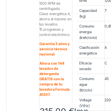
RPM
120
1200 RPM de
centrifugado.
Capacidad
7
Clase energética A,
(kg)
ahorra al máximo en
tus lavados.
Consumo
0,4
15 programas y
energia
control electrónico.
(kwh/ciclo)
Garantía 3 años y
Clasificación
A
servicio técnico
energética
nacional.
Eficacia
C
Ahora con 144
lavados de
secado
detergente
Consumo
45
GRATIS con la
compra de tu
agua
lavadora Formula
(lt/ciclo)
A1207.
Voltage
220
(V(Hz)