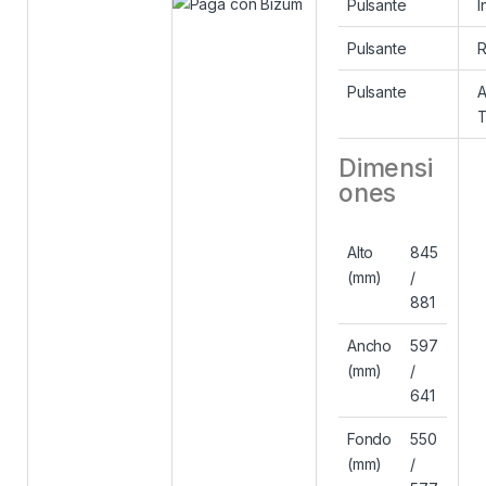
Pulsante
I
Pulsante
R
Pulsante
A
T
Dimensi
ones
Alto
845
(mm)
/
881
Ancho
597
(mm)
/
641
Fondo
550
(mm)
/