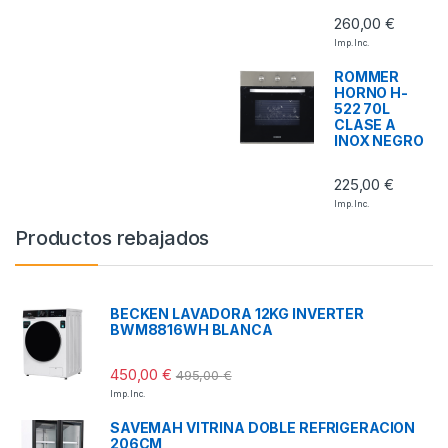
260,00
€
Imp. Inc.
ROMMER
HORNO H-
522 70L
CLASE A
INOX NEGRO
225,00
€
Imp. Inc.
Productos rebajados
BECKEN LAVADORA 12KG INVERTER
BWM8816WH BLANCA
450,00
€
495,00
€
Imp. Inc.
SAVEMAH VITRINA DOBLE REFRIGERACION
206CM