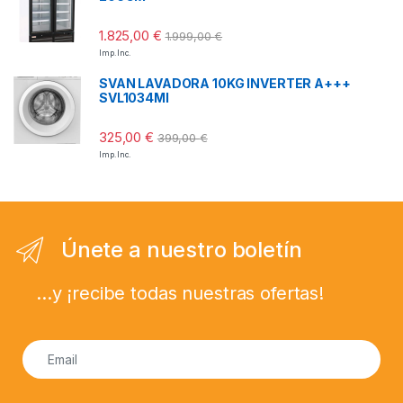
1.825,00
€
1.999,00
€
Imp. Inc.
SVAN LAVADORA 10KG INVERTER A+++
SVL1034MI
325,00
€
399,00
€
Imp. Inc.
Únete a nuestro boletín
...y ¡recibe todas nuestras ofertas!