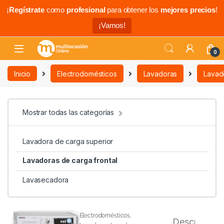
¡
Regístrate
como
profesional
para obtener los
mejores precios
!
¡Vamos!
0
Inicio
Electrodomésticos
Lavadoras
Lavado
Mostrar todas las categorías
Lavadora de carga superior
Lavadoras de carga frontal
Lavasecadora
Electrodomésticos
,
Descripción