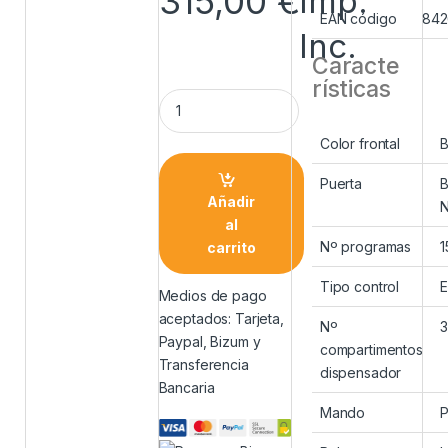
315,00
€
Imp.
EAN código
842
Inc.
Caracte
rísticas
Color frontal
B
Puerta
B
Añadir
N
al
Nº programas
1
carrito
Tipo control
E
Medios de pago
aceptados: Tarjeta,
Nº
3
Paypal, Bizum y
compartimentos
Transferencia
dispensador
Bancaria
Mando
P