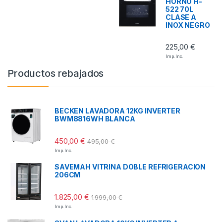
HORNO H-
522 70L
CLASE A
INOX NEGRO
225,00
€
Imp. Inc.
Productos rebajados
BECKEN LAVADORA 12KG INVERTER
BWM8816WH BLANCA
450,00
€
495,00
€
Imp. Inc.
SAVEMAH VITRINA DOBLE REFRIGERACION
206CM
1.825,00
€
1.999,00
€
Imp. Inc.