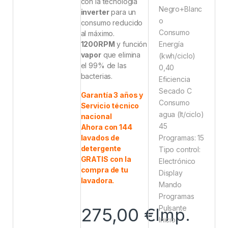
con la tecnología
Negro+Blanc
inverter
para un
o
consumo reducido
Consumo
al máximo.
Energía
1200RPM
y función
vapor
que elimina
(kwh/ciclo)
el 99% de las
0,40
bacterias.
Eficiencia
Secado C
Garantía 3 años y
Consumo
Servicio técnico
agua (lt/ciclo)
nacional
45
Ahora con 144
Programas: 15
lavados de
detergente
Tipo control:
GRATIS con la
Electrónico
compra de tu
Display
lavadora.
Mando
Programas
Pulsante
275,00
€
Imp.
Inicio