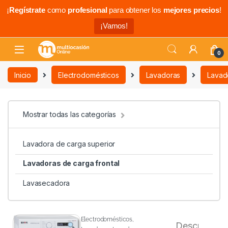
¡
Regístrate
como
profesional
para obtener los
mejores precios
!
¡Vamos!
0
Inicio
Electrodomésticos
Lavadoras
Lavado
Mostrar todas las categorías
Lavadora de carga superior
Lavadoras de carga frontal
Lavasecadora
Electrodomésticos
,
Descripción