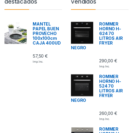
destacados
vendidos
MANTEL
ROMMER
PAPEL BUEN
HORNO H-
PROVECHO
624 70
100x100cm
LITROS AIR
CAJA 400UD
FRYER
NEGRO
57,50
€
290,00
€
Imp. Inc.
Imp. Inc.
ROMMER
HORNO H-
524 70
LITROS AIR
FRYER
NEGRO
260,00
€
Imp. Inc.
ROMMER