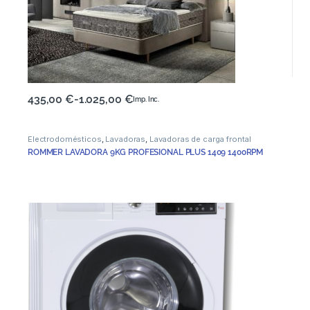
435,00
€
-
1.025,00
€
Imp. Inc.
Electrodomésticos
,
Lavadoras
,
Lavadoras de carga frontal
ROMMER LAVADORA 9KG PROFESIONAL PLUS 1409 1400RPM