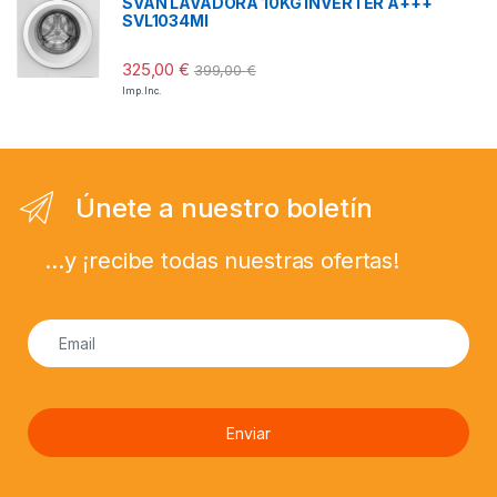
SVAN LAVADORA 10KG INVERTER A+++
SVL1034MI
325,00
€
399,00
€
Imp. Inc.
Únete a nuestro boletín
...y ¡recibe todas nuestras ofertas!