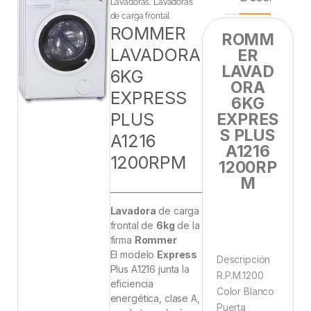
Lavadoras
,
Lavadoras
de carga frontal
ROMMER
ROMM
LAVADORA
ER
LAVAD
6KG
ORA
EXPRESS
6KG
PLUS
EXPRES
S PLUS
A1216
A1216
1200RPM
1200RP
M
Lavadora
de carga
frontal de
6kg
de la
firma
Rommer
El modelo
Express
Descripción
Plus A1216 junta la
R.P.M.1200
eficiencia
Color Blanco
energética, clase A,
Puerta