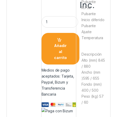
Pulsante
Inc.
R.P.M
Pulsante
Inicio diferido
Pulsante
Ajuste
Temperatura
Añadir
al
Descripción
carrito
Alto (mm) 845
/ 880
Medios de pago
Ancho (mm
aceptados: Tarjeta,
)595 / 655
Paypal, Bizum y
Fondo (mm)
Transferencia
400 / 500
Bancaria
Peso (kg) 57
/ 60