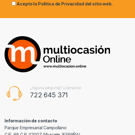
Acepto la
Política de Privacidad
del sitio web.
¿Alguna pregunta? ¡Llámanos!
722 645 371
Información de contacto
Parque Empresarial Campollano
C/E, 68 C.P. 02007 Albacete (ESPAÑA)