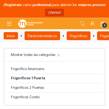
¡
Regístrate
como
profesional
para obtener los
mejores precios
!
¡Vamos!
0
Inicio
Electrodomésticos
Frigoríficos
Frigo
Mostrar todas las categorías
Frigorífico Americano
Frigoríficos 1 Puerta
Frigoríficos 2 Puertas
Frigoríficos Combi