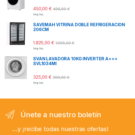
450,00
€
495,00
€
Imp. Inc.
SAVEMAH VITRINA DOBLE REFRIGERACION
206CM
1.825,00
€
1.999,00
€
Imp. Inc.
SVAN LAVADORA 10KG INVERTER A+++
SVL1034MI
325,00
€
399,00
€
Imp. Inc.
Únete a nuestro boletín
...y ¡recibe todas nuestras ofertas!