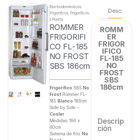
Electrodomésticos
,
Descripción
Frigoríficos
,
Frigoríficos
1 Puerta
ROMMER
ROMM
FRIGORIFI
ER
FRIGOR
CO FL-185
IFICO
NO FROST
FL-185
SBS 186cm
NO
FROST
SBS
186cm
Frigorífico
SBS
No
Frost
Rommer FL-
185
Blanco
186cm
Side by Side –
Cooler
Descrip
Medidas: 186 x
ción
60cm
Sistema de frío:
No