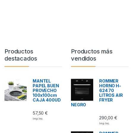
Productos
Productos más
destacados
vendidos
MANTEL
ROMMER
PAPEL BUEN
HORNO H-
PROVECHO
624 70
100x100cm
LITROS AIR
CAJA 400UD
FRYER
NEGRO
57,50
€
290,00
€
Imp. Inc.
Imp. Inc.