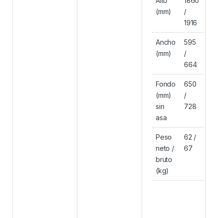
Alto
1860
(mm)
/
1916
Ancho
595
(mm)
/
664
Fondo
650
(mm)
/
sin
728
asa
Peso
62 /
neto /
67
bruto
(kg)