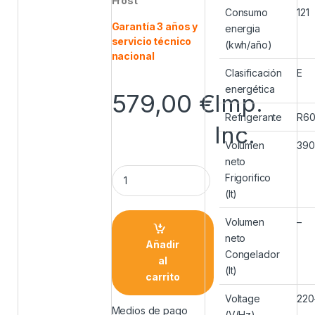
Frost
Consumo
121
Garantía 3 años y
energia
servicio técnico
(kwh/año)
nacional
Clasificación
E
energética
579,00
€
Imp.
Refrigerante
R6
Inc.
Volumen
390
neto
Frigorifico
(lt)
Volumen
–
neto
Añadir
Congelador
al
(lt)
carrito
Voltage
220
Medios de pago
(V(Hz)