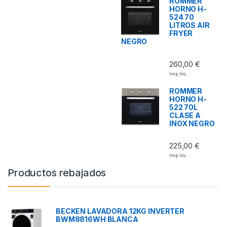
ROMMER
HORNO H-
524 70
LITROS AIR
FRYER
NEGRO
260,00
€
Imp. Inc.
ROMMER
HORNO H-
522 70L
CLASE A
INOX NEGRO
225,00
€
Imp. Inc.
Productos rebajados
BECKEN LAVADORA 12KG INVERTER
BWM8816WH BLANCA