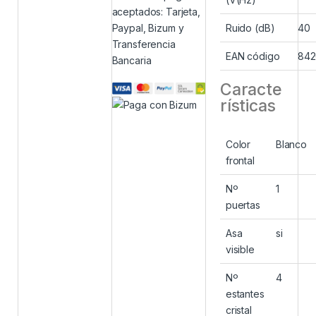
aceptados: Tarjeta,
Paypal, Bizum y
Ruido (dB)
40
Transferencia
EAN código
842
Bancaria
Caracte
rísticas
Color
Blanco
frontal
Nº
1
puertas
Asa
si
visible
Nº
4
estantes
cristal