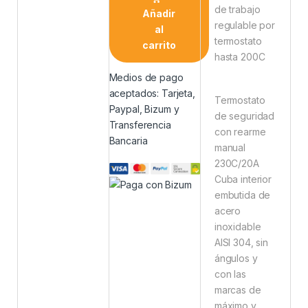
de trabajo
Añadir
regulable por
al
termostato
carrito
hasta 200C
Medios de pago
aceptados: Tarjeta,
Termostato
Paypal, Bizum y
de seguridad
Transferencia
con rearme
Bancaria
manual
230C/20A
Cuba interior
embutida de
acero
inoxidable
AISI 304, sin
ángulos y
con las
marcas de
máximo y