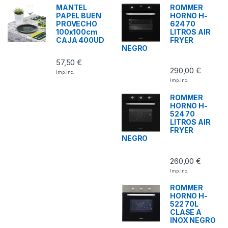
MANTEL
ROMMER
PAPEL BUEN
HORNO H-
PROVECHO
624 70
100x100cm
LITROS AIR
CAJA 400UD
FRYER
NEGRO
57,50
€
290,00
€
Imp. Inc.
Imp. Inc.
ROMMER
HORNO H-
524 70
LITROS AIR
FRYER
NEGRO
260,00
€
Imp. Inc.
ROMMER
HORNO H-
522 70L
CLASE A
INOX NEGRO