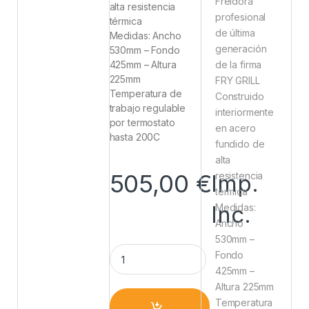
Freidora
alta resistencia
profesional
térmica
de última
Medidas: Ancho
generación
530mm – Fondo
de la firma
425mm – Altura
225mm
FRY GRILL
Temperatura de
Construido
trabajo regulable
interiormente
por termostato
en acero
hasta 200C
fundido de
alta
505,00
€
resistencia
Imp.
térmica
Inc.
Medidas:
Ancho
530mm –
Fondo
425mm –
Altura 225mm
Temperatura