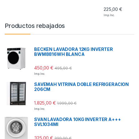
225,00
€
Imp. Inc.
Productos rebajados
BECKEN LAVADORA 12KG INVERTER
BWM8816WH BLANCA
450,00
€
495,00
€
Imp. Inc.
SAVEMAH VITRINA DOBLE REFRIGERACION
206CM
1.825,00
€
1.999,00
€
Imp. Inc.
SVAN LAVADORA 10KG INVERTER A+++
SVL1034MI
325,00
€
399,00
€