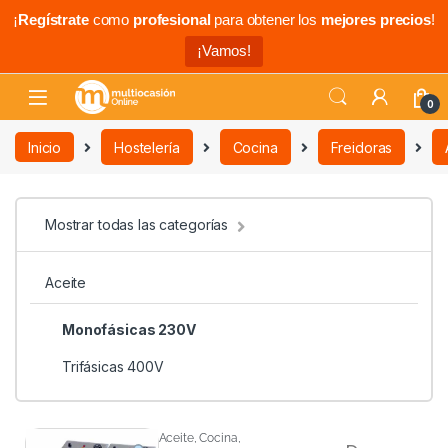
¡
Regístrate
como
profesional
para obtener los
mejores precios
!
¡Vamos!
0
Inicio
Hostelería
Cocina
Freidoras
Mostrar todas las categorías
Aceite
Monofásicas 230V
Trifásicas 400V
Aceite
,
Cocina
,