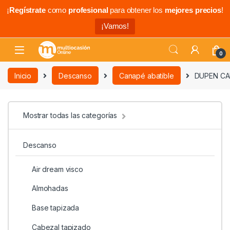
¡
Regístrate
como
profesional
para obtener los
mejores precios
!
¡Vamos!
0
Inicio
Descanso
Canapé abatible
DUPEN CAN
Mostrar todas las categorías
Descanso
Air dream visco
Almohadas
Base tapizada
Cabezal tapizado