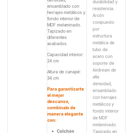
durabilidad y
ensamblado con
resistencia.
herrajes metálicos y
Arcón
fondo interior de
compuesto
MDF melaminado.
por
Tapizado en
estructura
diferentes
metálica de
acabados.
tubo de
Capacidad interior:
acero con
24 cm
soporte de
Airdream de
Altura de canapé:
alta
34 cm
densidad,
Para garantizarte
ensamblado
el mejor
con herrajes
descanso,
metálicos y
combínalo de
fondo interior
manera elegante
de MDF
con:
melaminado.
Colchón
Tapizado en