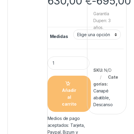
630,00
€
-
695,00
Garantía
Dupen: 3
años.
Medidas
SKU:
N/D
Cate
gorías:
Añadir
Canapé
al
abatible
,
carrito
Descanso
Medios de pago
aceptados: Tarjeta,
Paypal, Bizum y