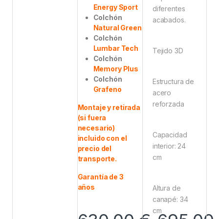
Energy Sport
diferentes
Colchón
acabados.
Natural Green
Colchón
Lumbar Tech
Tejido 3D
Colchón
Memory Plus
Colchón
Estructura de
Grafeno
acero
reforzada
Montaje y retirada
(si fuera
necesario)
Capacidad
incluido con el
interior: 24
precio del
cm
transporte.
Garantía de 3
años
Altura de
canapé: 34
cm