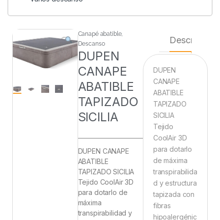
Canapé abatible
,
Descripción
Descanso
DUPEN
CANAPE
DUPEN
CANAPE
ABATIBLE
ABATIBLE
TAPIZADO
TAPIZADO
SICILIA
SICILIA
Tejido
CoolAir 3D
para dotarlo
DUPEN CANAPE
de máxima
ABATIBLE
TAPIZADO SICILIA
transpirabilida
Tejido CoolAir 3D
d y estructura
para dotarlo de
tapizada con
máxima
fibras
transpirabilidad y
hipoalergénic