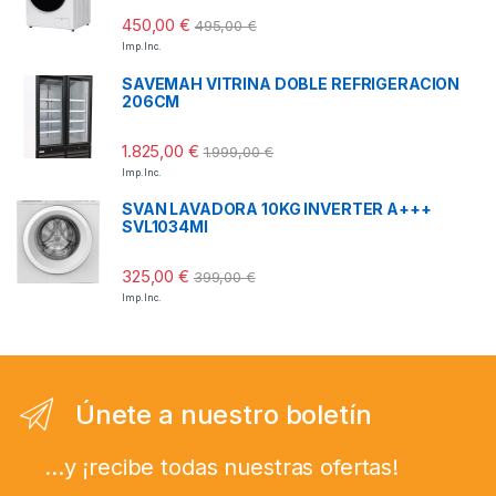
450,00
€
495,00
€
Imp. Inc.
SAVEMAH VITRINA DOBLE REFRIGERACION
206CM
1.825,00
€
1.999,00
€
Imp. Inc.
SVAN LAVADORA 10KG INVERTER A+++
SVL1034MI
325,00
€
399,00
€
Imp. Inc.
Únete a nuestro boletín
...y ¡recibe todas nuestras ofertas!