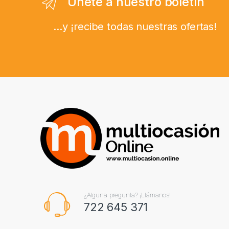
Únete a nuestro boletín
...y ¡recibe todas nuestras ofertas!
¿Alguna pregunta? ¡Llámanos!
722 645 371