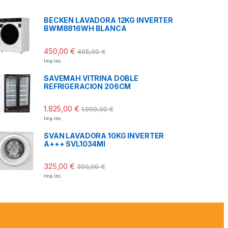
BECKEN LAVADORA 12KG INVERTER
BWM8816WH BLANCA
450,00
€
495,00
€
Imp. Inc.
SAVEMAH VITRINA DOBLE
REFRIGERACION 206CM
1.825,00
€
1.999,00
€
Imp. Inc.
SVAN LAVADORA 10KG INVERTER
A+++ SVL1034MI
325,00
€
399,00
€
Imp. Inc.