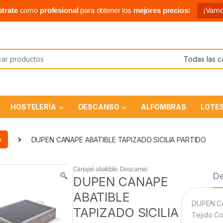
strate
como
profesional
para obtener los
mejores precios
!
¡Vamo
HOSTELERÍA
DESCANSO
ALFOMBRAS
LOTE
e
DUPEN CANAPE ABATIBLE TAPIZADO SICILIA PARTIDO
Canapé abatible
,
Descanso
De
DUPEN CANAPE
ABATIBLE
DUPEN CA
TAPIZADO SICILIA
Tejido Co