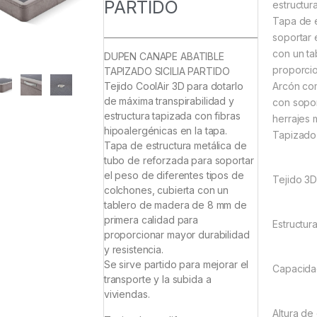
PARTIDO
estructur
Tapa de e
soportar 
con un ta
DUPEN CANAPE ABATIBLE
proporcio
TAPIZADO SICILIA PARTIDO
Arcón com
Tejido CoolAir 3D para dotarlo
de máxima transpirabilidad y
con sopo
estructura tapizada con fibras
herrajes 
hipoalergénicas en la tapa.
Tapizado
Tapa de estructura metálica de
tubo de reforzada para soportar
el peso de diferentes tipos de
Tejido 3D
colchones, cubierta con un
tablero de madera de 8 mm de
primera calidad para
Estructur
proporcionar mayor durabilidad
y resistencia.
Se sirve partido para mejorar el
Capacidad
transporte y la subida a
viviendas.
Altura de