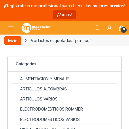
¡
Regístrate
como
profesional
para obtener los
mejores precios
!
¡Vamos!
0
Inicio
Productos etiquetados “plástico”
Categorías
ALIMENTACION Y MENAJE
ARTICULOS ALFOMBRAS
ARTICULOS VARIOS
ELECTRODOMESTICOS ROMMER
ELECTRODOMESTICOS VARIOS