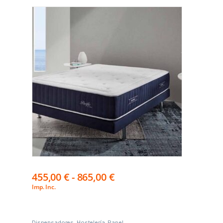
455,00
€
-
865,00
€
Imp. Inc.
Dispensadores
,
Hostelería
,
Papel