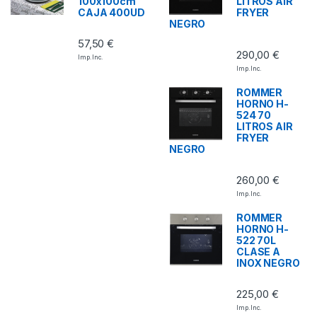
100x100cm
LITROS AIR
CAJA 400UD
FRYER
NEGRO
57,50
€
290,00
€
Imp. Inc.
Imp. Inc.
ROMMER
HORNO H-
524 70
LITROS AIR
FRYER
NEGRO
260,00
€
Imp. Inc.
ROMMER
HORNO H-
522 70L
CLASE A
INOX NEGRO
225,00
€
Imp. Inc.