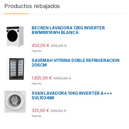
Productos rebajados
BECKEN LAVADORA 12KG INVERTER
BWM8816WH BLANCA
450,00
€
495,00
€
Imp. Inc.
SAVEMAH VITRINA DOBLE REFRIGERACION
206CM
1.825,00
€
1.999,00
€
Imp. Inc.
SVAN LAVADORA 10KG INVERTER A+++
SVL1034MI
325,00
€
399,00
€
Imp. Inc.