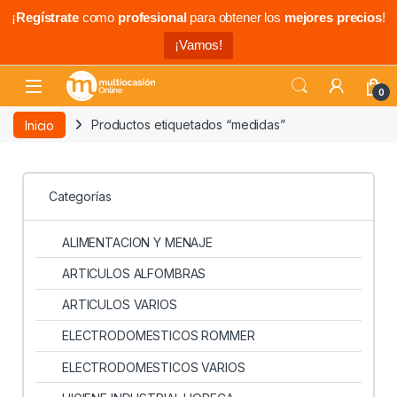
¡
Regístrate
como
profesional
para obtener los
mejores precios
!
¡Vamos!
0
Inicio
Productos etiquetados “medidas”
Categorías
ALIMENTACION Y MENAJE
ARTICULOS ALFOMBRAS
ARTICULOS VARIOS
ELECTRODOMESTICOS ROMMER
ELECTRODOMESTICOS VARIOS