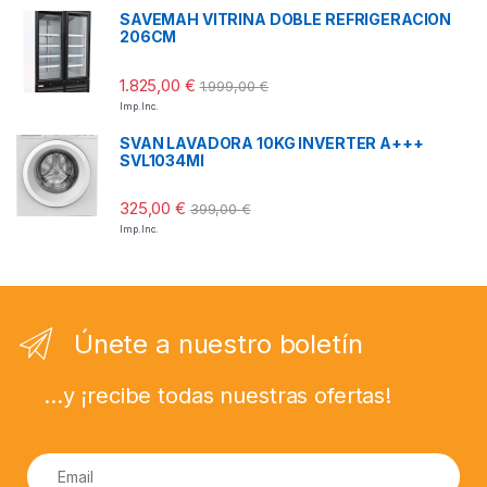
SAVEMAH VITRINA DOBLE REFRIGERACION
206CM
1.825,00
€
1.999,00
€
Imp. Inc.
SVAN LAVADORA 10KG INVERTER A+++
SVL1034MI
325,00
€
399,00
€
Imp. Inc.
Únete a nuestro boletín
...y ¡recibe todas nuestras ofertas!