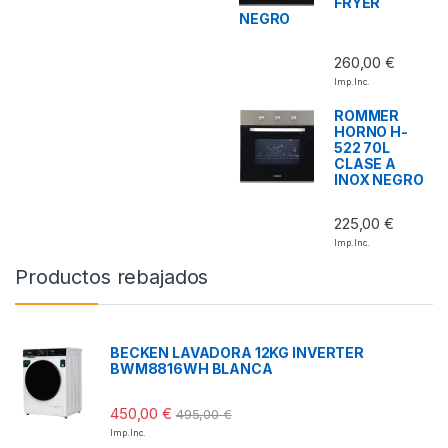
FRYER
NEGRO
260,00
€
Imp. Inc.
ROMMER
HORNO H-
522 70L
CLASE A
INOX NEGRO
225,00
€
Imp. Inc.
Productos rebajados
BECKEN LAVADORA 12KG INVERTER
BWM8816WH BLANCA
450,00
€
495,00
€
Imp. Inc.