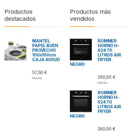
Productos
Productos más
destacados
vendidos
MANTEL
ROMMER
PAPEL BUEN
HORNO H-
PROVECHO
624 70
100x100cm
LITROS AIR
CAJA 400UD
FRYER
NEGRO
57,50
€
290,00
€
Imp. Inc.
Imp. Inc.
ROMMER
HORNO H-
524 70
LITROS AIR
FRYER
NEGRO
260,00
€