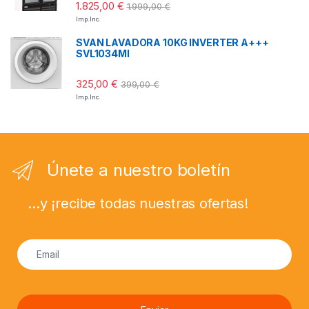
1.825,00
€
1.999,00
€
Imp. Inc.
SVAN LAVADORA 10KG INVERTER A+++
SVL1034MI
325,00
€
399,00
€
Imp. Inc.
Únete a nuestro boletín
...y ¡recibe todas nuestras ofertas!