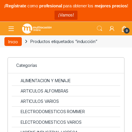
¡
Regístrate
como
profesional
para obtener los
mejores precios
!
¡Vamos!
0
Inicio
Productos etiquetados “inducción”
Categorías
ALIMENTACION Y MENAJE
ARTICULOS ALFOMBRAS
ARTICULOS VARIOS
ELECTRODOMESTICOS ROMMER
ELECTRODOMESTICOS VARIOS