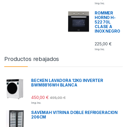
Imp. Inc.
ROMMER
HORNO H-
522 70L
CLASE A
INOX NEGRO
225,00
€
Imp. Inc.
Productos rebajados
BECKEN LAVADORA 12KG INVERTER
BWM8816WH BLANCA
450,00
€
495,00
€
Imp. Inc.
SAVEMAH VITRINA DOBLE REFRIGERACION
206CM