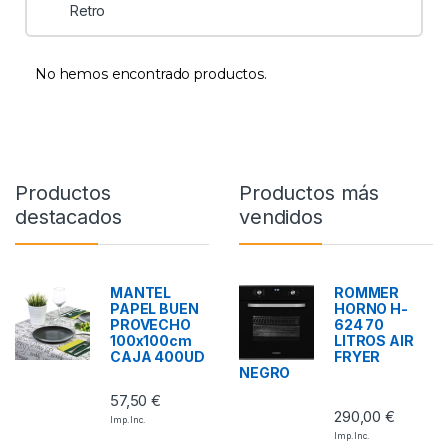
Retro
No hemos encontrado productos.
Productos
Productos más
destacados
vendidos
MANTEL
ROMMER
PAPEL BUEN
HORNO H-
PROVECHO
624 70
100x100cm
LITROS AIR
CAJA 400UD
FRYER
NEGRO
57,50
€
290,00
€
Imp. Inc.
Imp. Inc.