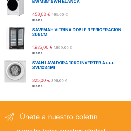
BWM8816WH BLANCA
450,00
€
495,00
€
Imp. Inc.
SAVEMAH VITRINA DOBLE REFRIGERACION
206CM
1.825,00
€
1.999,00
€
Imp. Inc.
SVAN LAVADORA 10KG INVERTER A+++
SVL1034MI
325,00
€
399,00
€
Imp. Inc.
Únete a nuestro boletín
...y ¡recibe todas nuestras ofertas!