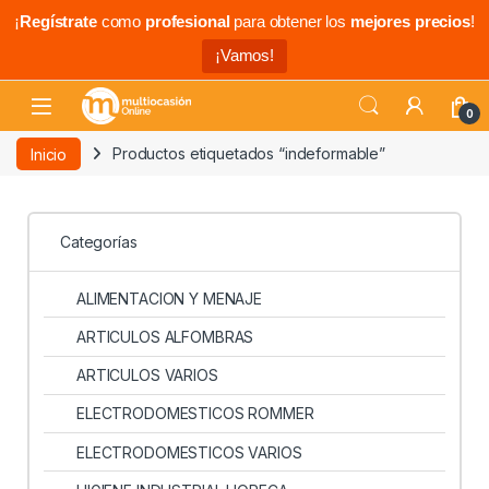
¡
Regístrate
como
profesional
para obtener los
mejores precios
!
¡Vamos!
0
Inicio
Productos etiquetados “indeformable”
Categorías
ALIMENTACION Y MENAJE
ARTICULOS ALFOMBRAS
ARTICULOS VARIOS
ELECTRODOMESTICOS ROMMER
ELECTRODOMESTICOS VARIOS