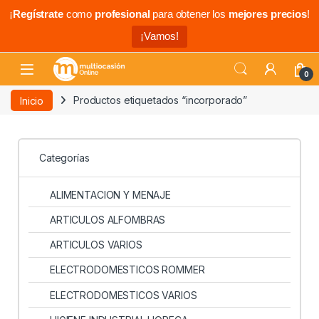
¡
Regístrate
como
profesional
para obtener los
mejores precios
!
¡Vamos!
0
Inicio
Productos etiquetados “incorporado”
Categorías
ALIMENTACION Y MENAJE
ARTICULOS ALFOMBRAS
ARTICULOS VARIOS
ELECTRODOMESTICOS ROMMER
ELECTRODOMESTICOS VARIOS