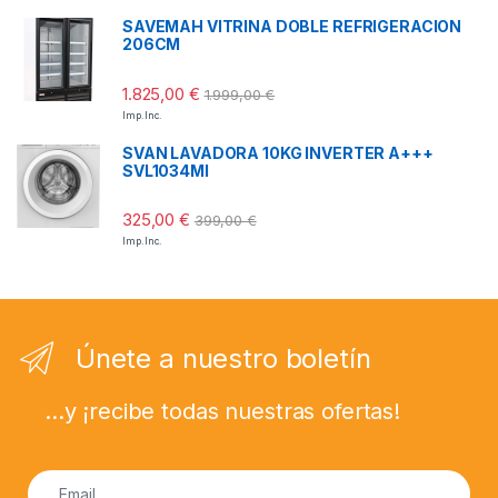
SAVEMAH VITRINA DOBLE REFRIGERACION
206CM
1.825,00
€
1.999,00
€
Imp. Inc.
SVAN LAVADORA 10KG INVERTER A+++
SVL1034MI
325,00
€
399,00
€
Imp. Inc.
Únete a nuestro boletín
...y ¡recibe todas nuestras ofertas!