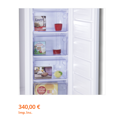
340,00
€
Imp. Inc.