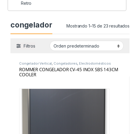
Retro
congelador
Mostrando 1–15 de 23 resultados
Filtros
Congelador Vertical
,
Congeladores
,
Electrodomésticos
ROMMER CONGELADOR CV-45 INOX SBS 143CM
COOLER