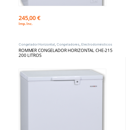
245,00
€
Imp. Inc.
Congelador Horizontal
,
Congeladores
,
Electrodomésticos
ROMMER CONGELADOR HORIZONTAL CHE-215
200 LITROS