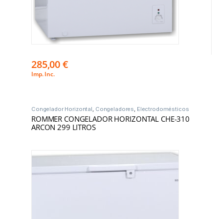
285,00
€
Imp. Inc.
Congelador Horizontal
,
Congeladores
,
Electrodomésticos
ROMMER CONGELADOR HORIZONTAL CHE-310
ARCON 299 LITROS