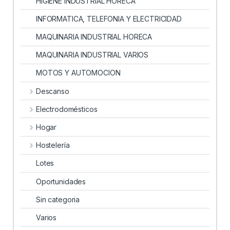
HIGIENE INDUSTRIAL HORECA
INFORMATICA, TELEFONIA Y ELECTRICIDAD
MAQUINARIA INDUSTRIAL HORECA
MAQUINARIA INDUSTRIAL VARIOS
MOTOS Y AUTOMOCION
Descanso
Electrodomésticos
Hogar
Hostelería
Lotes
Oportunidades
Sin categoria
Varios