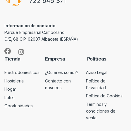
722 645 371
Información de contacto
Parque Empresarial Campollano
C/E, 68 C.P. 02007 Albacete (ESPAÑA)
Tienda
Empresa
Políticas
Electrodomésticos
¿Quiénes somos?
Aviso Legal
Hostelería
Contacte con
Política de
nosotros
Privacidad
Hogar
Política de Cookies
Lotes
Términos y
Oportunidades
condiciones de
venta