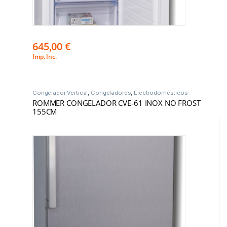
645,00
€
Imp. Inc.
Congelador Vertical
,
Congeladores
,
Electrodomésticos
ROMMER CONGELADOR CVE-61 INOX NO FROST
155CM