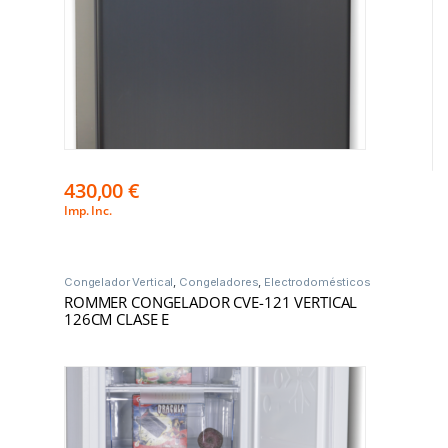
430,00
€
Imp. Inc.
Congelador Vertical
,
Congeladores
,
Electrodomésticos
ROMMER CONGELADOR CVE-121 VERTICAL
126CM CLASE E