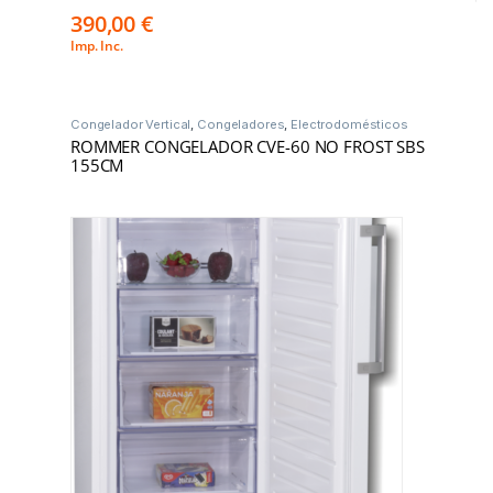
390,00
€
Imp. Inc.
Congelador Vertical
,
Congeladores
,
Electrodomésticos
ROMMER CONGELADOR CVE-60 NO FROST SBS
155CM