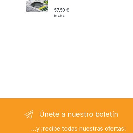
57,50
€
Imp. Inc.
Únete a nuestro boletín
...y ¡recibe todas nuestras ofertas!