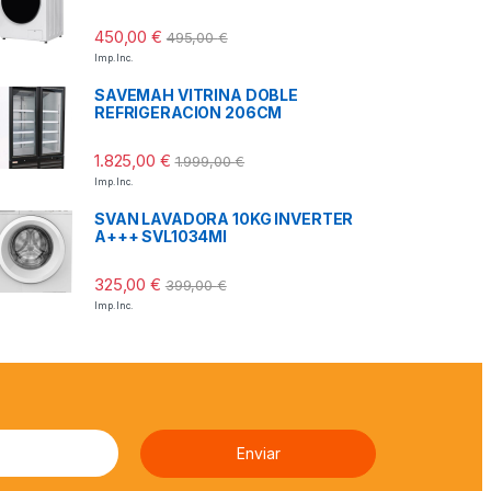
450,00
€
495,00
€
Imp. Inc.
SAVEMAH VITRINA DOBLE
REFRIGERACION 206CM
1.825,00
€
1.999,00
€
Imp. Inc.
SVAN LAVADORA 10KG INVERTER
A+++ SVL1034MI
325,00
€
399,00
€
Imp. Inc.