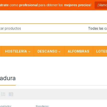
strate
como
profesional
para obtener los
mejores precios
!
¡Vamo
HOSTELERÍA
DESCANSO
ALFOMBRAS
LOTE
radura
gelador
Bandejas
,