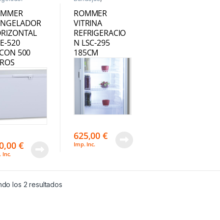
izontal
,
Compresor
geladores
,
Incorporado
,
OMMER
ROMMER
ctrodomésticos
Hostelería
,
Vitrinas
NGELADOR
VITRINA
Frío
RIZONTAL
REFRIGERACIO
E-520
N LSC-295
CON 500
185CM
TROS
625,00
€
0,00
€
Imp. Inc.
 Inc.
do los 2 resultados