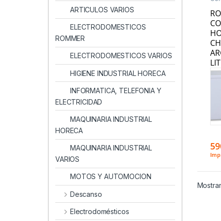
Hor
ARTICULOS VARIOS
Con
R
Ele
CO
ELECTRODOMESTICOS
HO
ROMMER
CH
AR
ELECTRODOMESTICOS VARIOS
LI
HIGIENE INDUSTRIAL HORECA
INFORMATICA, TELEFONIA Y
ELECTRICIDAD
MAQUINARIA INDUSTRIAL
HORECA
59
MAQUINARIA INDUSTRIAL
Imp.
VARIOS
MOTOS Y AUTOMOCION
Mostran
Descanso
Electrodomésticos