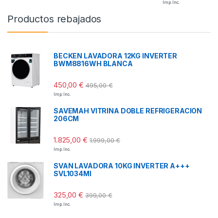
Imp. Inc.
Productos rebajados
BECKEN LAVADORA 12KG INVERTER
BWM8816WH BLANCA
450,00
€
495,00
€
Imp. Inc.
SAVEMAH VITRINA DOBLE REFRIGERACION
206CM
1.825,00
€
1.999,00
€
Imp. Inc.
SVAN LAVADORA 10KG INVERTER A+++
SVL1034MI
325,00
€
399,00
€
Imp. Inc.