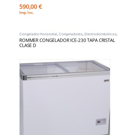
590,00
€
Imp. Inc.
Congelador Horizontal
,
Congeladores
,
Electrodomésticos
,
Refrigeración
ROMMER CONGELADOR ICE-230 TAPA CRISTAL
CLASE D