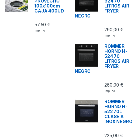
PROVECHO
624 70
100x100cm
LITROS AIR
CAJA 400UD
FRYER
NEGRO
57,50
€
290,00
€
Imp. Inc.
Imp. Inc.
ROMMER
HORNO H-
524 70
LITROS AIR
FRYER
NEGRO
260,00
€
Imp. Inc.
ROMMER
HORNO H-
522 70L
CLASE A
INOX NEGRO
225,00
€