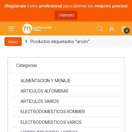
¡
Regístrate
como
profesional
para obtener los
mejores precios
!
¡Vamos!
0
Inicio
Productos etiquetados “arcón”
Categorías
ALIMENTACION Y MENAJE
ARTICULOS ALFOMBRAS
ARTICULOS VARIOS
ELECTRODOMESTICOS ROMMER
ELECTRODOMESTICOS VARIOS