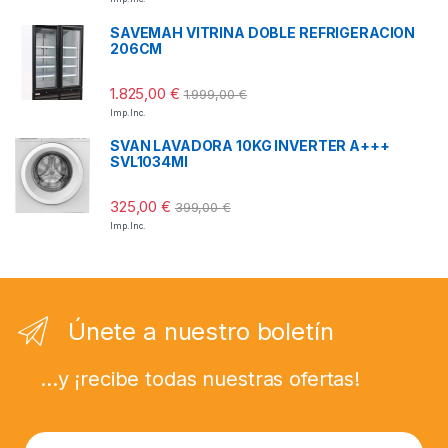
SAVEMAH VITRINA DOBLE REFRIGERACION
206CM
1.825,00
€
1.999,00
€
Imp. Inc.
SVAN LAVADORA 10KG INVERTER A+++
SVL1034MI
325,00
€
399,00
€
Imp. Inc.
Únete a nuestro boletín
...y ¡recibe todas nuestras ofertas!