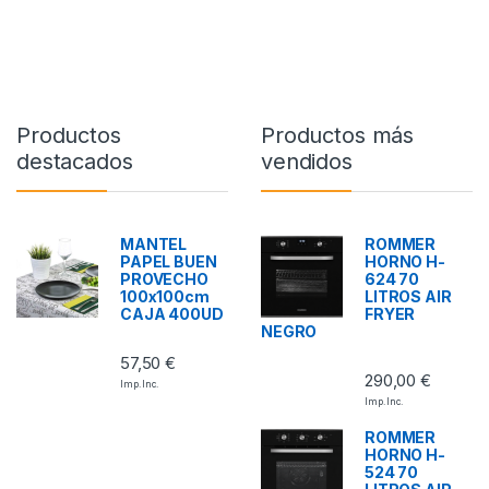
Productos
Productos más
destacados
vendidos
MANTEL
ROMMER
PAPEL BUEN
HORNO H-
PROVECHO
624 70
100x100cm
LITROS AIR
CAJA 400UD
FRYER
NEGRO
57,50
€
290,00
€
Imp. Inc.
Imp. Inc.
ROMMER
HORNO H-
524 70