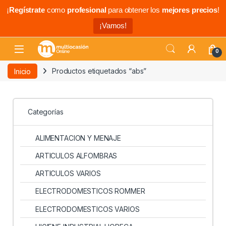
¡
Regístrate
como
profesional
para obtener los
mejores precios
!
¡Vamos!
0
Inicio
Productos etiquetados “abs”
Categorías
ALIMENTACION Y MENAJE
ARTICULOS ALFOMBRAS
ARTICULOS VARIOS
ELECTRODOMESTICOS ROMMER
ELECTRODOMESTICOS VARIOS