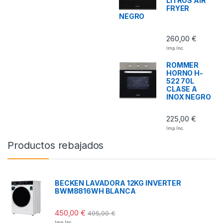
LITROS AIR
FRYER
NEGRO
260,00
€
Imp. Inc.
ROMMER
HORNO H-
522 70L
CLASE A
INOX NEGRO
225,00
€
Imp. Inc.
Productos rebajados
BECKEN LAVADORA 12KG INVERTER
BWM8816WH BLANCA
450,00
€
495,00
€
Imp. Inc.