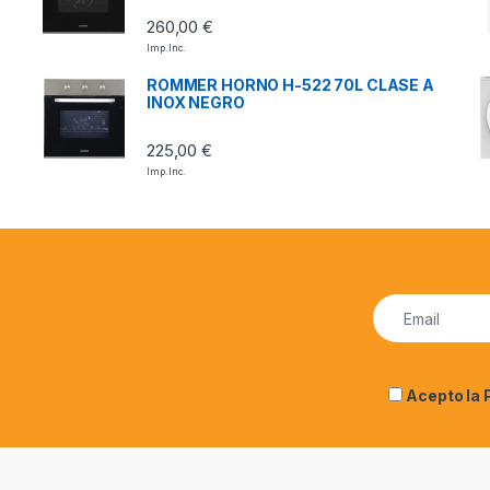
260,00
€
Imp. Inc.
ROMMER HORNO H-522 70L CLASE A
INOX NEGRO
225,00
€
Imp. Inc.
Acepto la